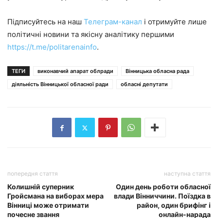
Підписуйтесь на наш
Телеграм-канал
і отримуйте лише
політичні новини та якісну аналітику першими
https://t.me/politarenainfo
.
ТЕГИ
виконавчий апарат облради
Вінницька обласна рада
діяльність Вінницької обласної ради
обласні депутати
попередня стаття
наступна стаття
Колишній суперник
Один день роботи обласної
Гройсмана на виборах мера
влади Вінниччини. Поїздка в
Вінниці може отримати
район, один брифінг і
почесне звання
онлайн-нарада