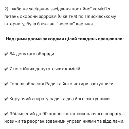
2) І якби не засідання засідання постійної комісії з
питань охорони здоров’я (6 квітня) по Плисківському
інтернату, була б взагалі “весела” картина.
Над цими двома заходами цілий тиждень працювали:
✔️ 84 депутата облради.
✔️ 7 постійних депутатських комісій.
✔️ Голова обласної Ради та його чотири заступники.
✔️ Керуючий апарату ради та два його заступники.
✔️ Збільшений до 90 чоловік штат виконавчого апарату з
новими та реорганізованими управліннями та відділами.