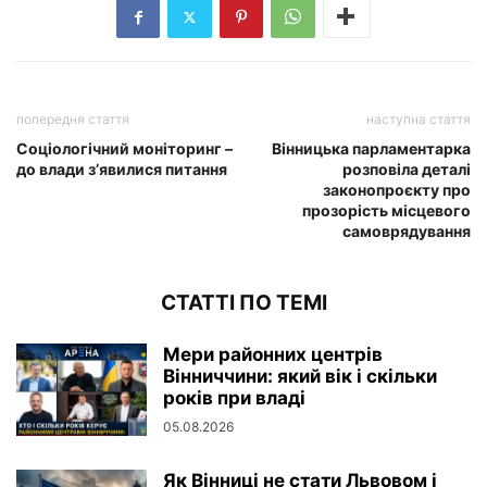
попередня стаття
наступна стаття
Соціологічний моніторинг –
Вінницька парламентарка
до влади з’явилися питання
розповіла деталі
законопроєкту про
прозорість місцевого
самоврядування
СТАТТІ ПО ТЕМІ
Мери районних центрів
Вінниччини: який вік і скільки
років при владі
05.08.2026
Як Вінниці не стати Львовом і