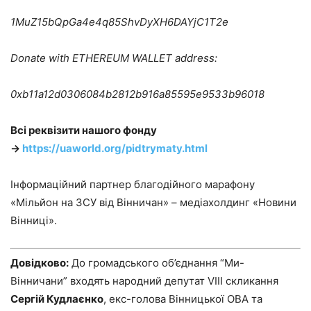
1MuZ15bQpGa4e4q85ShvDyXH6DAYjC1T2e
Donate with ETHEREUM WALLET address:
0xb11a12d0306084b2812b916a85595e9533b96018
Всі реквізити нашого фонду
→
https://uaworld.org/pidtrymaty.html
Інформаційний партнер благодійного марафону
«Мільйон на ЗСУ від Вінничан» – медіахолдинг «Новини
Вінниці».
Довідково:
До громадського об’єднання “Ми-
Вінничани” входять народний депутат VIII скликання
Сергій Кудлаєнко
, екс-голова Вінницької ОВА та