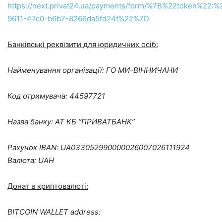
https://next.privat24.ua/payments/form/%7B%22token%22:
9611-47c0-b6b7-8266da5fd24f%22%7D
Банківські реквізити для юридичних осіб:
Найменування організації: ГО МИ-ВІННИЧАНИ
Код отримувача: 44597721
Назва банку: АТ КБ “ПРИВАТБАНК”
Рахунок IBAN: UA033052990000026007026111924
Валюта: UAH
Донат в криптовалюті:
BITCOIN WALLET address: