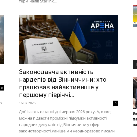
терміналів Starlink...
Законодавча активність
нардепів від Вінниччини: хто
працював найактивніше у
0
першому півріччі...
о
16.07.2026
0
Добігають останні дні червня 2026 року. А, отже,
Я
можна підвести проміжні підсумки активності
п
народних депутатів від Вінниччини у сфері
на
законотворчості.Раніше ми неодноразово писали,