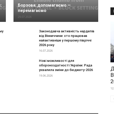
:
Борзова: допомагаємо —
перемагаємо
29.07.2026
му
Законодавча активність нардепів
від Вінниччини: хто працював
найактивніше у першому півріччі
2026 року
16.07.2026
Нові можливості для
обороноздатності України: Рада
Д
ухвалила зміни до бюджету-2026
В
19.06.2026
2
12