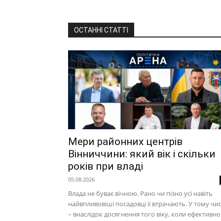
ОСТАННІ СТАТТІ
Мери районних центрів
Вінниччини: який вік і скільки
років при владі
05.08.2026
Влада не буває вічною. Рано чи пізно усі навіть
найвпливовіші посадовці її втрачають. У тому чис
– внаслідок досягнення того віку, коли ефективно