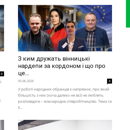
З ким дружать вінницькі
нардепи за кордоном і що про
це...
0
05.06.2026
0
І
У роботі народних обранців є напрямок, про який
більшість з них (хоча далеко не всі) не люблять
х
розповідати – міжнародне співробітництво. Тема та
її...