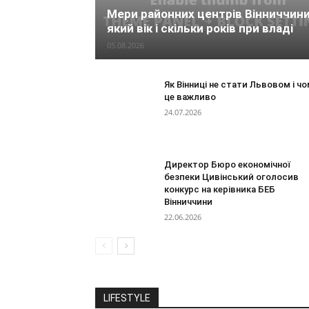
Мери районних центрів Вінниччини
який вік і скільки років при владі
05.08.2026
Як Вінниці не стати Львовом і чо
це важливо
24.07.2026
Директор Бюро економічної
безпеки Цивінський оголосив
конкурс на керівника БЕБ
Вінниччини
22.06.2026
LIFESTYLE