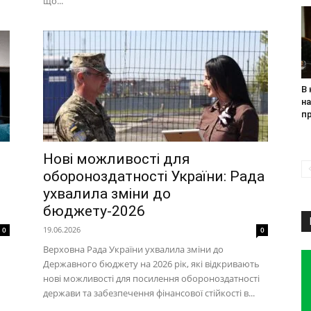
що...
В 
н
п
Нові можливості для
обороноздатності України: Рада
ухвалила зміни до
бюджету-2026
19.06.2026
0
0
Верховна Рада України ухвалила зміни до
Державного бюджету на 2026 рік, які відкривають
нові можливості для посилення обороноздатності
держави та забезпечення фінансової стійкості в...