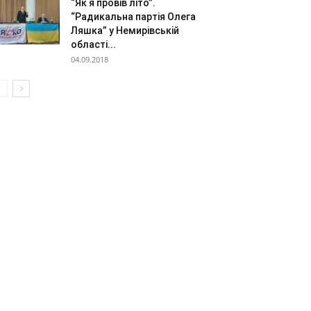
“Як я провів літо”.
“Радикальна партія Олега
Ляшка” у Немирівській
області...
04.09.2018