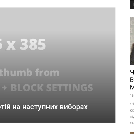
Ч
В
М
19
• 
тій на наступних виборах
к
пі
ст