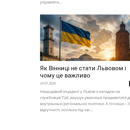
управляти...
Як Вінниці не стати Львовом і
чому це важливо
24.07.2026
Нещодавній інцидент у Львові з нападом на
службовців ТЦК змушує уважніше придивитися д
внутрішньої регіональної політики. А точніше – її
відсутності, оскільки під час...