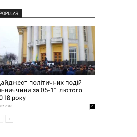
POPULAR
айджест політичних подій
інниччини за 05-11 лютого
018 року
.02.2018
0