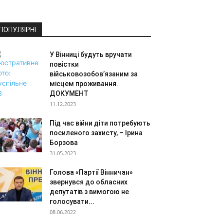
ПОПУЛЯРНІ
У Вінниці будуть вручати
повістки
військовозобов’язаним за
місцем проживання.
ДОКУМЕНТ
11.12.2023
Під час війни діти потребують
посиленого захисту, – Ірина
Борзова
31.05.2023
Голова «Партії Вінничан»
звернувся до обласних
депутатів з вимогою не
голосувати...
08.06.2022