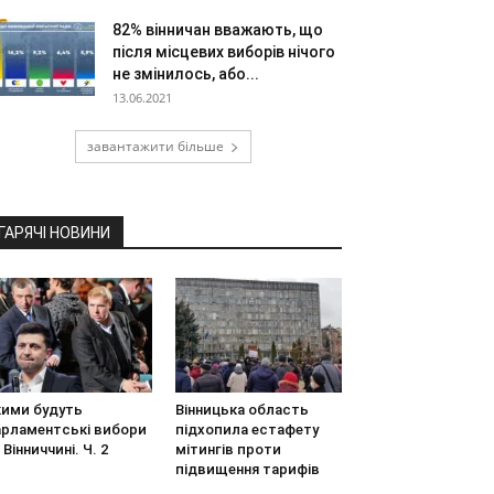
82% вінничан вважають, що
після місцевих виборів нічого
не змінилось, або...
13.06.2021
завантажити більше
ГАРЯЧІ НОВИНИ
кими будуть
Вінницька область
арламентські вибори
підхопила естафету
 Вінниччині. Ч. 2
мітингів проти
підвищення тарифів