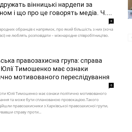
 дружать вінницькі нардепи за
ом і що про це говорять медіа. Ч....
0
ародних обранців є напрямок, про який більшість з них (хоча
всі) не люблять розповідати – міжнародне співробітництво.
вська правозахисна група: справа
 Юлії Тимошенко має ознаки
ично мотивованого переслідування
0
оти Юлії Тимошенко має ознаки політично мотивованого
вання та може бути спланованою провокацією.Такого
дійшли правозахисники з Харківської правозахисної групи,
увавши справу проти...