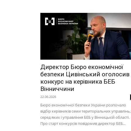
Директор Бюро економічної
безпеки Цивінський оголосив
конкурс на керівника БЕБ
Вінниччини
22.06.2026
Бюро економічної безпеки України розпочало
відбір керівників семи територіальних управлінь,
серед яких і управління БЕБ у Вінницькій області.
Про старт конкурсів повідомив директор БЕБ...