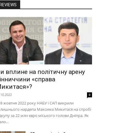
REVIEWS
и вплине на політичну арену
інниччини «справа
икитася»?
.10.2022
0
18 жовтня 2022 року НАБУ і САП викрили
олишнього нардепа Максима Микитася на спробі
дкупу за 22 млн євро міського голови Дніпра. Як
ало...