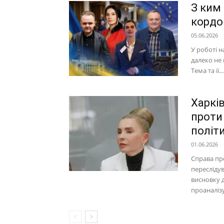
З ким
кордон
05.06.2026
У роботі н
далеко не 
Тема та її...
Харкі
проти
політ
01.06.2026
Справа пр
пересліду
висновку 
проаналіз