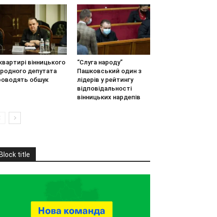
квартирі вінницького
“Слуга народу”
ародного депутата
Пашковський один з
роводять обшук
лідерів у рейтингу
відповідальності
вінницьких нардепів
Block title