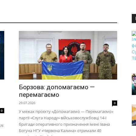
Борзова: допомагаємо —
перемагаємо
29.07.2026
0
0
У межах проєкту «Допомагаємо — Перемагаємо»
партії «Слуга Народу» військовослужбовці 14-ї
бригади оперативного призначення імені Івана
лі
Богуна НГУ «Червона Калина» отримали 40