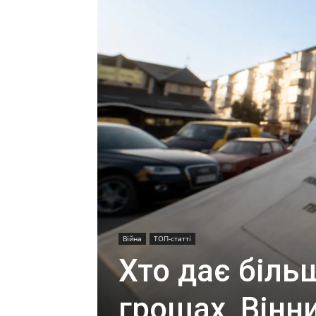
Війна
ТОП-статті
Хто дає більш
грошах, Вінн