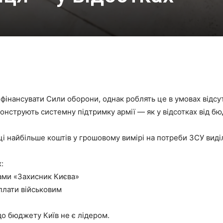
фінансувати Сили оборони, однак роблять це в умовах відсут
онструють системну підтримку армії — як у відсотках від бюд
оці найбільше коштів у грошовому вимірі на потреби ЗСУ виді
х:
рами «Захисник Києва»
плати військовим
до бюджету Київ не є лідером.