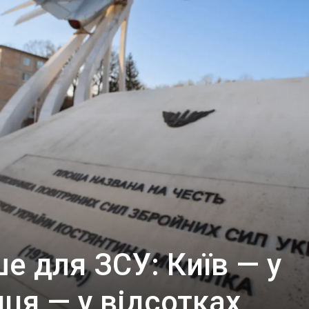
е для ЗСУ: Київ — у
иця — у відсотках