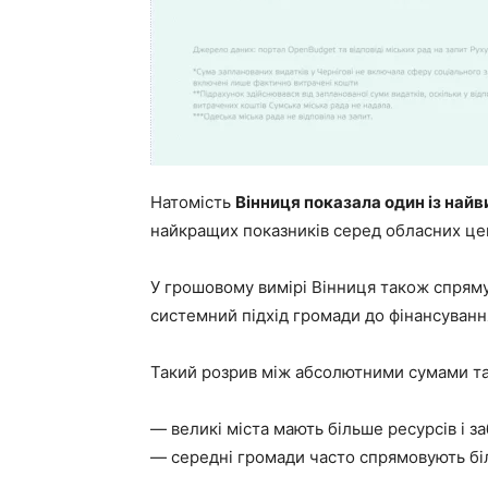
Натомість
Вінниця показала один із найв
найкращих показників серед обласних цен
У грошовому вимірі Вінниця також спрям
системний підхід громади до фінансуванн
Такий розрив між абсолютними сумами та 
— великі міста мають більше ресурсів і з
— середні громади часто спрямовують бі