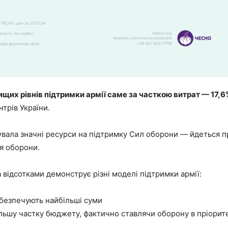
ищих рівнів підтримки армії саме за часткою витрат — 17,
трів України.
увала значні ресурси на підтримку Сил оборони — йдеться п
я оборони.
відсотками демонструє різні моделі підтримки армії:
абезпечують найбільші суми
льшу частку бюджету, фактично ставлячи оборону в пріорит