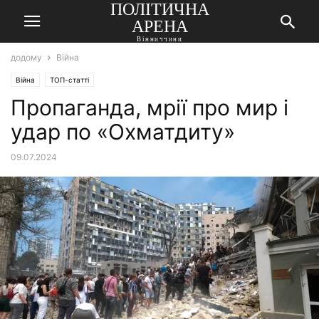
ПОЛІТИЧНА
АРЕНА
Вінниччини
додому
Війна
Війна
ТОП-статті
Пропаганда, мрії про мир і
удар по «Охматдиту»
09.07.2024