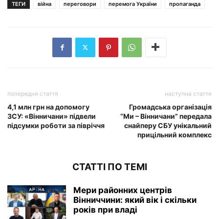
ТЕГИ
війна
переговори
перемога України
пропаганда
попередня стаття
наступна стаття
4,1 млн грн на допомогу
Громадська організація
ЗСУ: «Вінничани» підвели
“Ми – Вінничани” передала
підсумки роботи за півріччя
снайперу СБУ унікальний
прицільний комплекс
СТАТТІ ПО ТЕМІ
Мери районних центрів
Вінниччини: який вік і скільки
років при владі