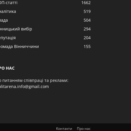
ОП-статті
1662
налітика
519
лада
504
інницький вибір
294
епутація
204
ромада Вінниччини
155
РО НАС
о питанням співпраці та реклами:
olitarena.info@gmail.com
Контакти
Про нас