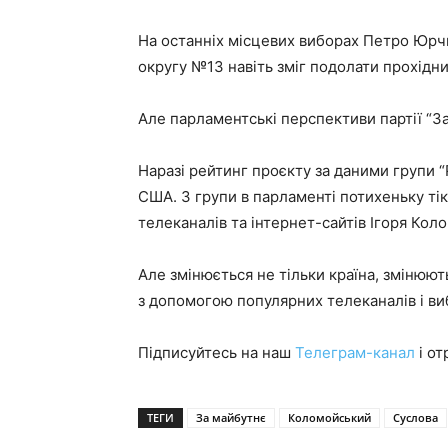
На останніх місцевих виборах Петро Юрчи
округу №13 навіть зміг подолати прохідни
Але парламентські перспективи партії “За
Наразі рейтинг проєкту за даними групи 
США. З групи в парламенті потихеньку тік
телеканалів та інтернет-сайтів Ігоря Коло
Але змінюється не тільки країна, змінюют
з допомогою популярних телеканалів і в
Підписуйтесь на наш
Телеграм-канал
і от
ТЕГИ
За майбутнє
Коломойський
Суслова