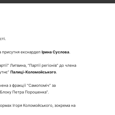
ті.
ла присутня екснардеп
Ірина Суслова
.
ії” Литвина, “Партії регіонів” до члена
бутнє”
Палиці-Коломойського
.
чена з фракції “Самопоміч” за
 “Блоку Петра Порошенка”.
тформах Ігоря Коломойського, зокрема на