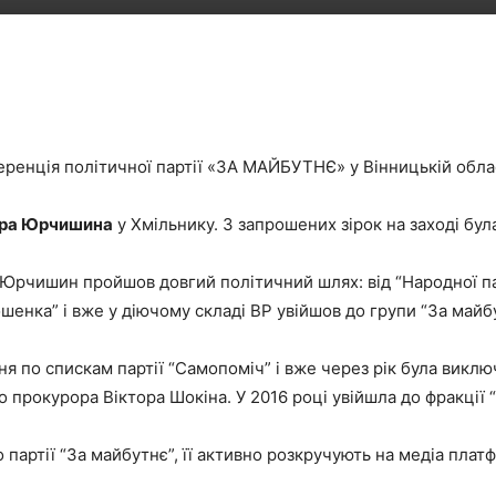
ренція політичної партії «ЗА МАЙБУТНЄ» у Вінницькій облас
ра Юрчишина
у Хмільнику. З запрошених зірок на заході бу
Юрчишин пройшов довгий політичний шлях: від “Народної парт
шенка” і вже у діючому складі ВР увійшов до групи “За май
я по спискам партії “Самопоміч” і вже через рік була виклю
 прокурора Віктора Шокіна. У 2016 році увійшла до фракції
партії “За майбутнє”, її активно розкручують на медіа пла