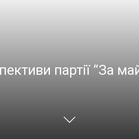
пективи партії “За ма