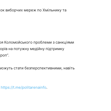
нок виборчих мереж по Хмільнику та
горя Коломойського проблеми з санкціями
борів на потужну медійну підтримку
роп”.
” можуть стати безперспективними, навіть
и
https://t.me/politarenainfo
.