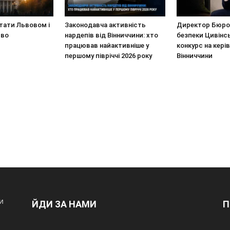
стати Львовом і
Законодавча активність
Директор Бюро 
иво
нардепів від Вінниччини: хто
безпеки Цивінс
працював найактивніше у
конкурс на кері
першому півріччі 2026 року
Вінниччини
и
ЙДИ ЗА НАМИ
П