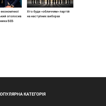
економічної
Хто буде «обличчям» партій
ький оголосив
на наступних виборах
вника БЕБ
ОПУЛЯРНА КАТЕГОРІЯ