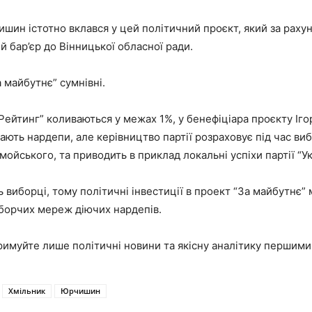
шин істотно вклався у цей політичний проєкт, який за раху
й бар’єр до Вінницької обласної ради.
 майбутнє” сумнівні.
“Рейтинг” коливаються у межах 1%, у бенефіціара проєкту І
ають нардепи, але керівництво партії розраховує під час ви
мойського, та приводить в приклад локальні успіхи партії “Ук
ь виборці, тому політичні інвестиції в проект “За майбутнє
иборчих мереж діючих нардепів.
римуйте лише політичні новини та якісну аналітику першим
Хмільник
Юрчишин