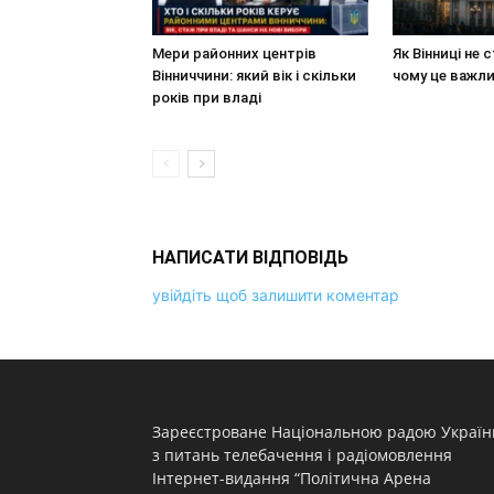
Мери районних центрів
Як Вінниці не 
Вінниччини: який вік і скільки
чому це важл
років при владі
НАПИСАТИ ВІДПОВІДЬ
увійдіть щоб залишити коментар
Зареєстроване Національною радою Україн
з питань телебачення і радіомовлення
Інтернет-видання “Політична Арена