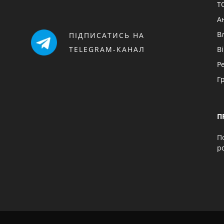
Т
А
В
ПІДПИСАТИСЬ НА
TELEGRAM-КАНАЛ
В
Р
Г
П
П
p