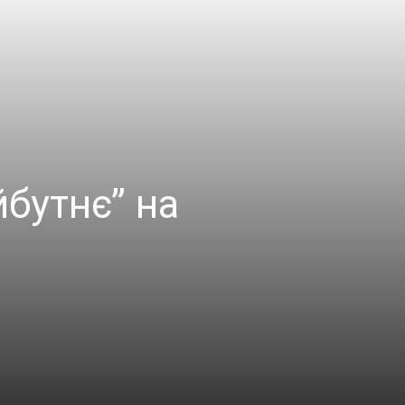
йбутнє” на