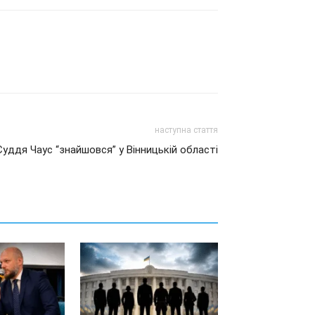
наступна стаття
Суддя Чаус “знайшовся” у Вінницькій області