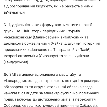
від розпорядників бюджету, які не бажають з ними
зв’язуватися.
Є ті, у діяльність яких формулюють мотиви першої
групи. Це – ініціатори періодичних штурмів
міськвиконкому (Малиновський з «бабусями» та
декількома божевільними (Чайка) дідусями), істеричні
прихильники «Шевченко на Театральній!» (Палій),
махрові антисеміти (Сиранчук) та злісні хулігани
(Гандурський).
До ЗМІ загальнонаціонального масштабу та
міжнародних оглядів потрапляють не нудні «громадські
обговорення» та «круглі столи», які обласна влада
намагається видати за епіцентр суспільно-політичних
подій, і включає до щотижневих звітів, а перекриття
Соборної, «марші каструль», «зіткнення на Сабарові»,