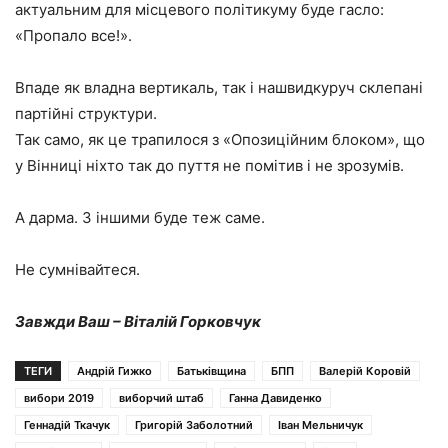
актуальним для місцевого політикуму буде гасло:
«Пропало все!».
Впаде як владна вертикаль, так і нашвидкуруч склепані
партійні структури.
Так само, як це трапилося з «Опозиційним блоком», що
у Вінниці ніхто так до пуття не помітив і не зрозумів.
А дарма. З іншими буде теж саме.
Не сумнівайтеся.
Завжди Ваш – Віталій Горковчук
ТЕГИ
Андрій Гижко
Батьківщина
БПП
Валерій Коровій
вибори 2019
виборчий штаб
Ганна Давиденко
Геннадій Ткачук
Григорій Заболотний
Іван Мельничук