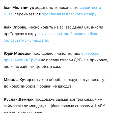
Іван Мельничук
ходить по телеканалах,
свариться з
ЮВТ
, переймається
проблемами власного базару.
Іван Спориш
чесно ходить на всі засідання ВР, інколи
приїжджає в округ і
уже заявив, що більше не буде
балотуватися у нардепи.
Юрій Македон
послідовно і наполегливо
оскаржує
призначення Труби
на посаду голови ДРБ. Не приховує,
що хоче зайняти це місце сам.
Микола Кучер
потужно обробляє округ, готуючись тут
до нових виборів. Грошей не шкодує.
Руслан Демчак
продовжує займатися тим само, чим
займався «до мандату» – фінансовими справами. НАБУ
уже відкрила справу.