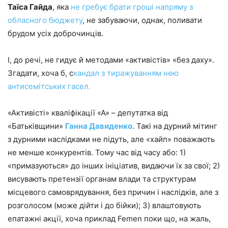
Таїса Гайда
, яка
не гребує брати гроші напряму з
обласного бюджету
, не забуваючи, однак, поливати
брудом усіх доброчинців.
І, до речі, не гидує й методами «активістів» «без даху».
Згадати, хоча б, с
кандал з тиражуванням нею
антисемітських гасел.
«Активісті» кваліфікації «А» – депутатка від
«Батьківщини»
Ганна Давиденко
. Такі на дурний мітинг
з дурними наслідками не підуть, але «хайп» поважають
не менше конкурентів. Тому час від часу або: 1)
«примазуються» до інших ініціатив, видаючи їх за свої; 2)
висувають претензії органам влади та структурам
місцевого самоврядування, без причин і наслідків, але з
розголосом (може дійти і до бійки); 3) влаштовують
епатажні акції, хоча приклад Femen поки що, на жаль,