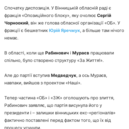
Спочатку диспозиція. У Вінницькій обласній раді є
фракція «Опозиційного блоку», яку очолює
Сергій
Чорноокий
, він же голова обласної організації «ОБ». У
фракції є бешкетник
Юрій Яречмук
, а більше там нічого
немає.
В області, коли ще
Рабинович
і
Мураєв
працювали
спільно, було створено структуру «За Життя!».
Але до партії вступив
Медведчук
, а ось Мураєв,
навпаки, вийшов з проектом «Наші».
Тепер частина «ОБ» і «ЗЖ» оголошують про злиття,
Рабинович заявляє, що партія висунула його у
президенти і – залишки вінницьких екс-«регіоналів»
фактично поставлені перед фактом того, що їх від
процесу усунули.