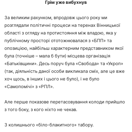
Грім уже вибухнув
За великим рахунком, впродовж цього року ми
розглядали політичні процеси на теренах Вінницької
області з огляду на протистояння між владою, яка у
публічному просторі ототожнювалася з «БПП» та
опозицією, найбільш характерним представником якої
була (точніше – мала б бути) місцева організація
«Батьківщини». Десь поруч була «Свобода» та «Укроп»
(так, діяльність даної особи викликала сміх, але це вже
хоч щось, в інших і цього не було), і не було
«Самопомічі» з «РПЛ».
Але перше показове перетасовування колоди прийшло
з того боку, з кого ніхто не чекав.
З колишнього «біло-блакитного» табору.