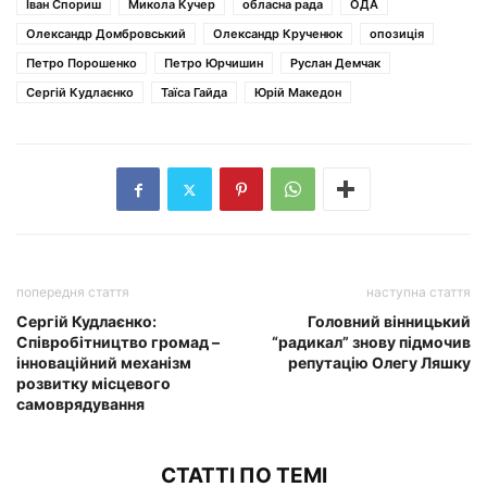
Іван Спориш
Микола Кучер
обласна рада
ОДА
Олександр Домбровський
Олександр Крученюк
опозиція
Петро Порошенко
Петро Юрчишин
Руслан Демчак
Сергій Кудлаєнко
Таїса Гайда
Юрій Македон
попередня стаття
наступна стаття
Сергій Кудлаєнко:
Головний вінницький
Співробітництво громад –
“радикал” знову підмочив
інноваційний механізм
репутацію Олегу Ляшку
розвитку місцевого
самоврядування
СТАТТІ ПО ТЕМІ