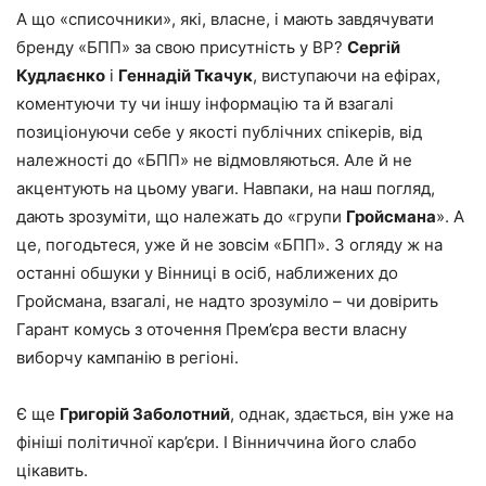
А що «списочники», які, власне, і мають завдячувати
бренду «БПП» за свою присутність у ВР?
Сергій
Кудлаєнко
і
Геннадій Ткачук
, виступаючи на ефірах,
коментуючи ту чи іншу інформацію та й взагалі
позиціонуючи себе у якості публічних спікерів, від
належності до «БПП» не відмовляються. Але й не
акцентують на цьому уваги. Навпаки, на наш погляд,
дають зрозуміти, що належать до «групи
Гройсмана
». А
це, погодьтеся, уже й не зовсім «БПП». З огляду ж на
останні обшуки у Вінниці в осіб, наближених до
Гройсмана, взагалі, не надто зрозуміло – чи довірить
Гарант комусь з оточення Прем’єра вести власну
виборчу кампанію в регіоні.
Є ще
Григорій Заболотний
, однак, здається, він уже на
фініші політичної кар’єри. І Вінниччина його слабо
цікавить.