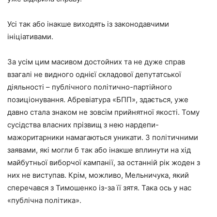
Усі так або інакше виходять із законодавчими
ініціативами.
За усім цим масивом достойних та не дуже справ
взагалі не видного однієї складової депутатської
діяльності – публічного політично-партійного
позиціонування. Абревіатура «БПП», здається, уже
давно стала знаком не зовсім прийнятної якості. Тому
сусідства власних прізвищ з нею нардепи-
мажоритарники намагаються уникати. З політичними
заявами, які могли б так або інакше вплинути на хід
майбутньої виборчої кампанії, за останній рік жоден з
них не виступав. Крім, можливо, Мельничука, який
сперечався з Тимошенко із-за її зятя. Така ось у нас
«публічна політика».