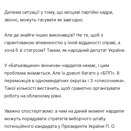
Дилема ситуації у тому, що місцеві партійні кадри,
звісно, можуть тасувати як завгодно.
Але де знайти інших виконавців? Не те, щоб з
гарантованою впевненістю у їхній відданості справі, а
хоча б зі статусом? Таким, як народний депутат України.
У «Батьківщини» вінничан-нардепів немає, і цим
проблема знімається. Але їх доволі багато у «БПП». 8
переможців в одномандатних округах і 3 «списочника».
Такої кількості вистачить, щоб грамотно організувати
роботу на обласному рівні.
Уважно спостерігаємо: а чим на даний момент нардепи
можуть порадувати стратегів виборчого штабу
потенційного кандидата у Президенти України П. О.