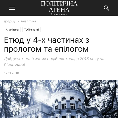
ПОЛІТИЧНА
АРЕНА
Вінниччини
додому
Аналітика
Аналітика
ТОП-статті
Етюд у 4-х частинах з
прологом та епілогом
Дайджест політичних подій листопада 2018 року на
Вінниччині
12.11.2018