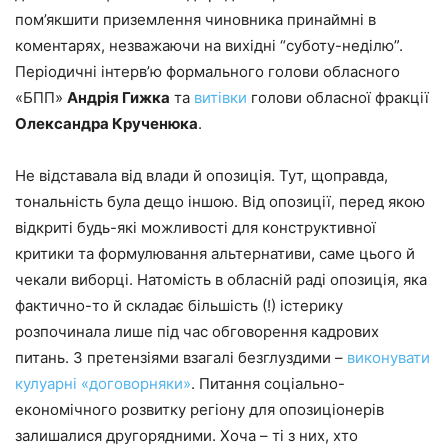
пом’якшити приземлення чиновника принаймні в
коментарях, незважаючи на вихідні “суботу-неділю”.
Періодичні інтерв’ю формального голови обласного
«БПП»
Андрія Гижка
та
витівки
голови обласної фракції
Олександра Крученюка
.
Не відставала від влади й опозиція. Тут, щоправда,
тональність була дещо іншою. Від опозиції, перед якою
відкриті будь-які можливості для конструктивної
критики та формулювання альтернативи, саме цього й
чекали виборці. Натомість в обласній раді опозиція, яка
фактично-то й складає більшість (!) істерику
розпочинала лише під час обговорення кадрових
питань. З претензіями взагалі безглуздими –
виконувати
кулуарні «договорняки»
. Питання соціально-
економічного розвитку регіону для опозиціонерів
залишалися другорядними. Хоча – ті з них, хто