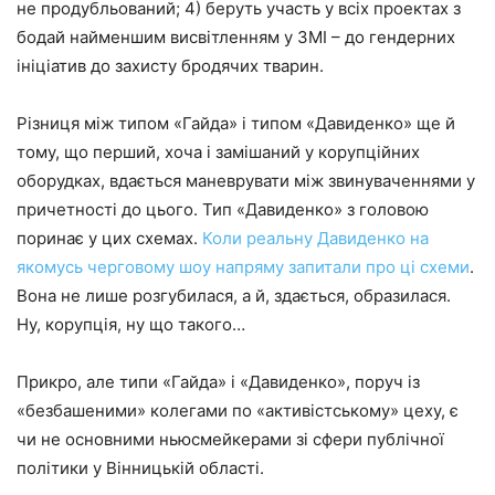
не продубльований; 4) беруть участь у всіх проектах з
бодай найменшим висвітленням у ЗМІ – до гендерних
ініціатив до захисту бродячих тварин.
Різниця між типом «Гайда» і типом «Давиденко» ще й
тому, що перший, хоча і замішаний у корупційних
оборудках, вдається маневрувати між звинуваченнями у
причетності до цього. Тип «Давиденко» з головою
поринає у цих схемах.
Коли реальну Давиденко на
якомусь черговому шоу напряму запитали про ці схеми
.
Вона не лише розгубилася, а й, здається, образилася.
Ну, корупція, ну що такого…
Прикро, але типи «Гайда» і «Давиденко», поруч із
«безбашеними» колегами по «активістському» цеху, є
чи не основними ньюсмейкерами зі сфери публічної
політики у Вінницькій області.