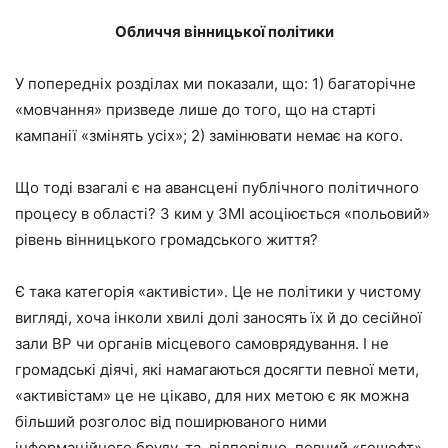
Обличчя вінницької політики
У попередніх розділах ми показали, що: 1) багаторічне
«мовчання» призведе лише до того, що на старті
кампанії «змінять усіх»; 2) замінювати немає на кого.
Що тоді взагалі є на авансцені публічного політичного
процесу в області? З ким у ЗМІ асоціюється «польовий»
рівень вінницького громадського життя?
Є така категорія «активісти». Це не політики у чистому
вигляді, хоча інколи хвилі долі заносять їх й до сесійної
зали ВР чи органів місцевого самоврядування. І не
громадські діячі, які намагаються досягти певної мети,
«активістам» це не цікаво, для них метою є як можна
більший розголос від поширюваного ними
інформаційного бруду, та, відповідно, певний «гешефт»