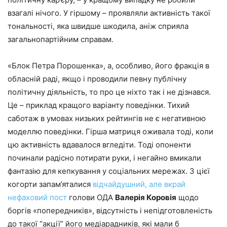
взагалі нічого. У гіршому – проявляли активність такої
тональності, яка швидше шкодила, аніж сприяла
загальнопартійним справам.
«Блок Петра Порошенка», а, особливо, його фракція в
обласній раді, якщо і проводили певну публічну
політичну діяльність, то про це ніхто так і не дізнався.
Це – приклад кращого варіанту поведінки. Тихий
саботаж в умовах низьких рейтингів не є негативною
моделлю поведінки. Гірша матриця оживала тоді, коли
цю активність вдавалося вгледіти. Тоді опоненти
починали радісно потирати руки, і негайно вмикали
фантазію для кепкування у соціальних мережах. З цієї
когорти запам’яталися
відчайдушний, але вкрай
нефаховий пост
голови ОДА
Валерія Коровія
щодо
боргів «попередників», відсутність і непідготовленість
до такої “акції” його медіарадників, які мали б