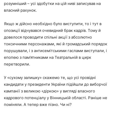
розумніший – усі здобутки на цій ниві записував на
власний рахунок.
Якщо ж дійсно необхідно було виступити, то і тут в
опозиції відчувався очевидний брак кадрів. Тому й
довелося проводити спільні акції з абсолютно
токсичними персонажами, які й громадський порядок
порушували, і з антисемітськими гаслами виступали, і
епопею з пам’ятниками на Театральній в цирк
перетворили.
У «сухому залишку» скажемо те, що усі провідні
кандидати у президенти України підійшли до виборчої
кампанії з великою «діркою» у вигляді власного
кадрового потенціалу у Вінницькій області. Раніше не
поміняли. А тепер вже пізно. Чи ні?