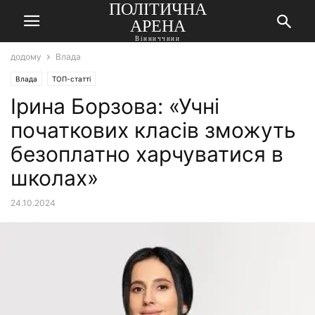
ПОЛІТИЧНА
АРЕНА
Вінниччини
додому
Влада
Влада
ТОП-статті
Ірина Борзова: «Учні
початкових класів зможуть
безоплатно харчуватися в
школах»
24.10.2024