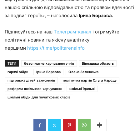
нашою спільною відповідальністю та проявом вдячності
за подвиг героїв», – наголосила
Ірина Борзова.
Підписуйтесь на наш
Телеграм-канал
і отримуйте
політичні новини та якісну аналітику
першими
https://t.me/politarenainfo
ТЕГИ
безоплатне харчування учнів
Вінницька область
гарячі обіди
Ірина Борзова
Олена Зеленська
підтримка дітей захисників
політична партія Слуга Народу
реформа шкільного харчування
шкільні їдальні
шкільні обіди для початкових класів