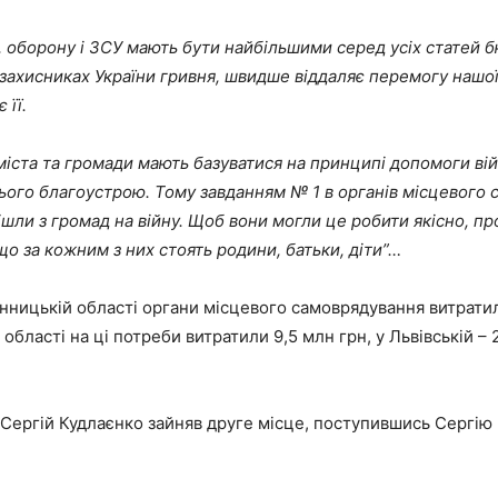
, оборону і ЗСУ мають бути найбільшими серед усіх статей б
захисниках України гривня, швидше віддаляє перемогу нашої
 її.
міста та громади мають базуватися на принципі допомоги вій
ього благоустрою. Тому завданням № 1 в органів місцевого
ішли з громад на війну. Щоб вони могли це робити якісно, п
о за кожним з них стоять родини, батьки, діти”…
 Вінницькій області органи місцевого самоврядування витратил
 області на ці потреби витратили 9,5 млн грн, у Львівській –
 Сергій Кудлаєнко зайняв друге місце, поступившись Сергію