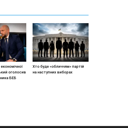
економічної
Хто буде «обличчям» партій
ький оголосив
на наступних виборах
вника БЕБ