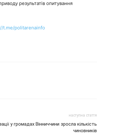
приводу результатів опитування
://t.me/politarenainfo
наступна стаття
ації у громадах Вінниччини зросла кількість
чиновників