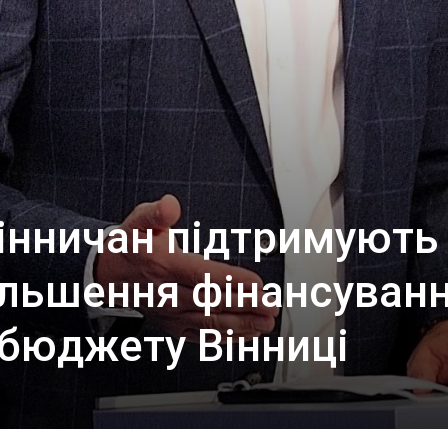
інничан підтримують
більшення фінансуван
 бюджету Вінниці