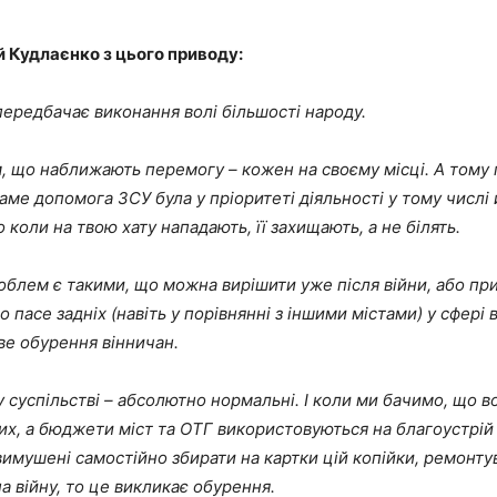
 Кудлаєнко з цього приводу:
ередбачає виконання волі більшості народу.
м, що наближають перемогу – кожен на своєму місці. А тому
саме допомога ЗСУ була у пріоритеті діяльності у тому числі
 коли на твою хату нападають, її захищають, а не білять.
блем є такими, що можна вирішити уже після війни, або при
о пасе задніх (навіть у порівнянні з іншими містами) у сфері
ве обурення вінничан.
 у суспільстві – абсолютно нормальні. І коли ми бачимо, що 
их, а бюджети міст та ОТГ використовуються на благоустрій 
вимушені самостійно збирати на картки цій копійки, ремонту
а війну, то це викликає обурення.