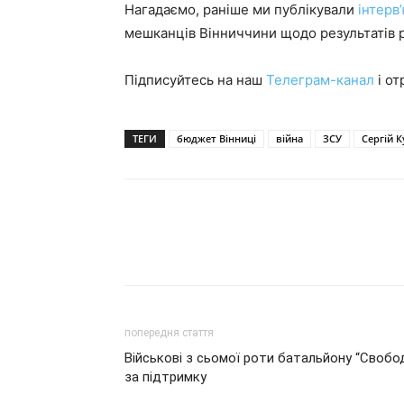
Нагадаємо, раніше ми публікували
інтерв
мешканців Вінниччини щодо результатів 
Підписуйтесь на наш
Телеграм-канал
і от
ТЕГИ
бюджет Вінниці
війна
ЗСУ
Сергій 
попередня стаття
Військові з сьомої роти батальйону “Свобо
за підтримку