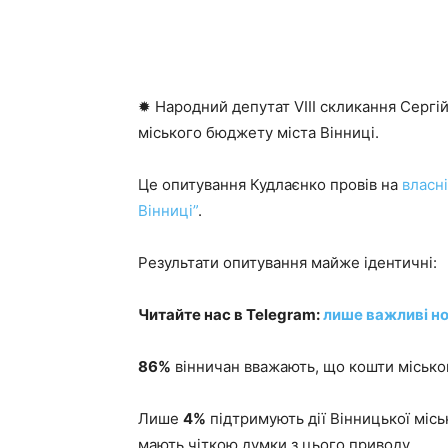
✹ Народний депутат VIII скликання Сергі
міського бюджету міста Вінниці.
Це опитування Кудлаєнко провів на
власні
Вінниці”
.
Результати опитування майже ідентичні:
Читайте нас в Telegram:
лише важливі но
86%
вінничан вважають, що кошти міськог
Лише
4%
підтримують дії Вінницької місь
мають чіткою думки з цього приводу.