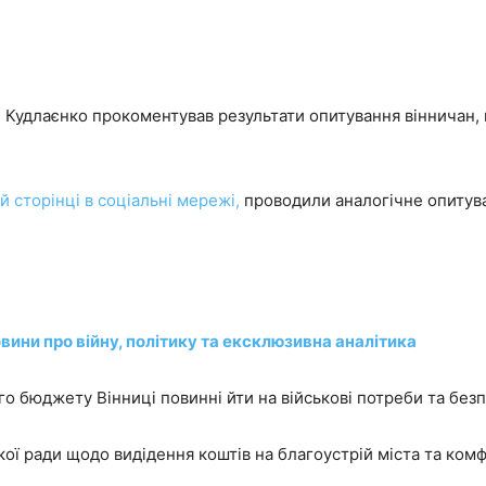
й Кудлаєнко прокоментував результати опитування вінничан,
й сторінці в соціальні мережі,
проводили аналогічне опитува
вини про війну, політику та ексклюзивна аналітика
о бюджету Вінниці повинні йти на військові потреби та безп
кої ради щодо видідення коштів на благоустрій міста та ком