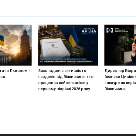
стати Львовом і
Законодавча активність
Директор Бюро 
иво
нардепів від Вінниччини: хто
безпеки Цивінс
працював найактивніше у
конкурс на кері
першому півріччі 2026 року
Вінниччини