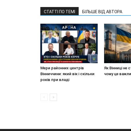
СТАТТІ ПО ТЕМІ
БІЛЬШЕ ВІД АВТОРА
Мери районних центрів
Як Вінниці не 
Вінниччини: який вік і скільки
чому це важл
років при владі