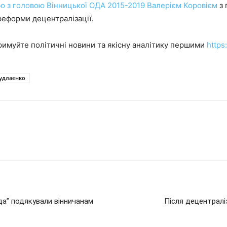
’ю з головою Вінницької ОДА 2015-2019 Валерієм Коровієм
з 
реформи децентралізації.
римуйте політичні новини та якісну аналітику першими
https
Кудлаєнко
да” подякували вінничанам
Після децентраліз