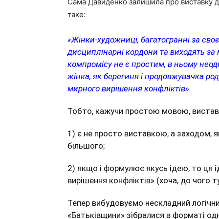
Сама Давиденко залишила про виставку до
таке:
«Жінки-художниці, багатогранні за сво
дисциплінарні кордони та виходять за
компромісу не є простим, в ньому неод
жінка, як берегиня і продовжувачка ро
мирного вирішення конфліктів».
Тобто, кажучи простою мовою, вистав
1) є не просто виставкою, а заходом, 
більшого;
2) якщо і формулює якусь ідею, то ця
вирішення конфліктів» (хоча, до чого ту
Тепер вибудовуємо нескладний логічний
«Батьківщини» зібралися в форматі од