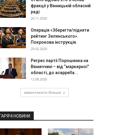
фракції у Вінницькій обласній
раді
20.11.2020
Операція «Зберегти/підняти
рейтинг Зеленського».
Покрокова інструкція.
29.02.2020
Регрес партії Порошенка на
Вінниччині – від “маркерної”
області, до acappella...
12.08.2020
завантажити більше
ГАРЯЧІ НОВИНИ