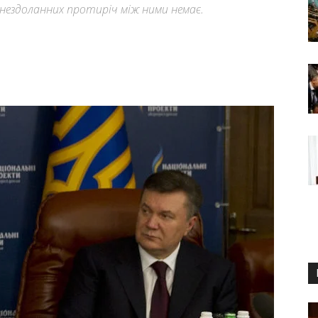
нездоланних протиріч між ними немає.