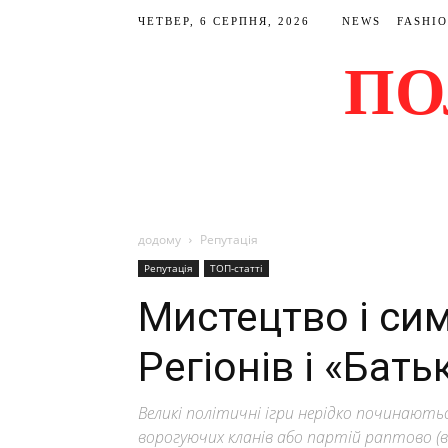
ЧЕТВЕР, 6 СЕРПНЯ, 2026
NEWS
FASHI
ПО
додому
Репутація
Репутація
ТОП-статті
Мистецтво і сим
Регіонів і «Бат
Великі політичні ігри нерідко починають
ворогуючих кланів або партій раптово (ви