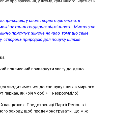
пис про враження, у якому, крім іншого, йдеться й
єю природою, у своїх творах перетинають
 межі питання гендерної відмінності… Мистецтво
мінно присутнє жіноче начало, тому що саме
ду, створена природою для пошуку шляхів
ка:
який покликаний привернути увагу до дещо
 ідея зводитиметься до «пошуку шляхів мирного
т паркан, як «річ у собі» – незрозуміло).
 ланцюжок. Представниці Партії Регіонів і
ного заходу, щоб продемонструвати, що між