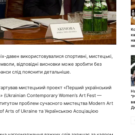
Ко
ка
на
не
вніх-давен використовувалися спортивні, мистецькі,
символи, відповідні висновки може зробити без
юанси слід пояснити детальніше.
стартував мистецький проект «Перший український
На
 (Ukrainian Contemporary Women’s Art Fest —
“Р
в
нститутом проблем сучасного мистецтва Modern Art
Де
 of Arts of Ukraine та Українською Асоціацією
ина нагромадження важких слів залишає за кадром