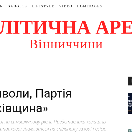
ON
GADGETS
LIFESTYLE
VIDEO
HOMEPAGES
ЛІТИЧНА АР
Вінниччини
воли, Партія
ьківщина»
ся на символічному рівні. Представники колишніх
падково) з’являються на спільному заході і всією