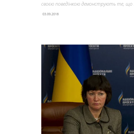
своєю поведінкою демонструють те, що 
03.09.2018