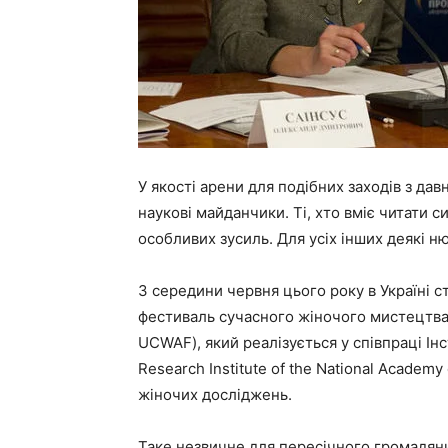
У якості арени для подібних заходів з да
наукові майданчики. Ті, хто вміє читати 
особливих зусиль. Для усіх інших деякі н
З середини червня цього року в Україні 
фестиваль сучасного жіночого мистецтва»
UCWAF), який реалізується у співпраці І
Research Institute of the National Academy
жіночих досліджень.
Таке незвичне для пересічного громадян