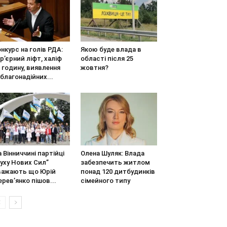
нкурс на голів РДА:
Якою буде влада в
р’єрний ліфт, халіф
області після 25
 годину, виявлення
жовтня?
благонадійних...
 Вінниччині партійці
Олена Шуляк: Влада
уху Нових Сил”
забезпечить житлом
важають що Юрій
понад 120 дитбудинків
рев’янко пішов...
сімейного типу