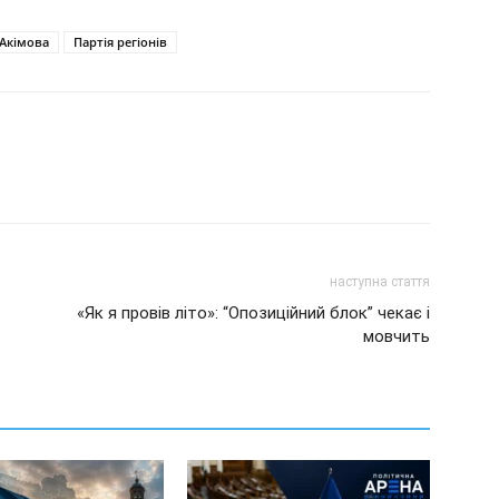
Акімова
Партія регіонів
наступна стаття
«Як я провів літо»: “Опозиційний блок” чекає і
мовчить