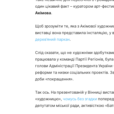
один цікавий факт – куратором арт-фести
Акімова
.
Щоб зрозуміти те, яка з Акімової художниц
виставці вона представила інсталяцію, у в
дерев’яний паркан
.
Слід сказати, що не художніми здобутками
працювала у команді Партії Регіонів, бу
голови Адміністрації Президента України 
реформи та низки соціальних проектів. Зв
доби «покращення».
Так ось. На презентованій у Вінниці виста
«художницю»,
чомусь без згадки
попередн
депутатом міської ради, активісткою «Ба