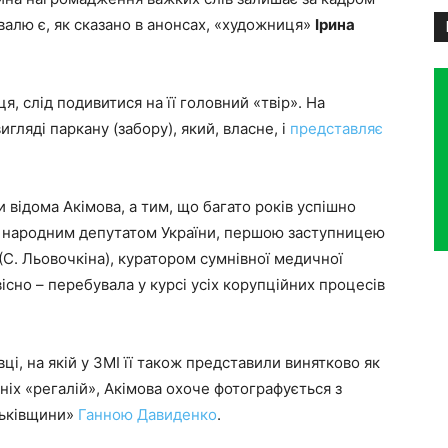
валю є, як сказано в анонсах, «художниця»
Ірина
я, слід подивитися на її головний «твір». На
игляді паркану (забору), який, власне, і
представляє
 відома Акімова, а тим, що багато років успішно
ла народним депутатом України, першою заступницею
(С. Льовочкіна), куратором сумнівної медичної
існо – перебувала у курсі усіх корупційних процесів
вці, на якій у ЗМІ її також представили винятково як
іх «регалій», Акімова охоче фотографується з
тьківщини»
Ганною Давиденко
.