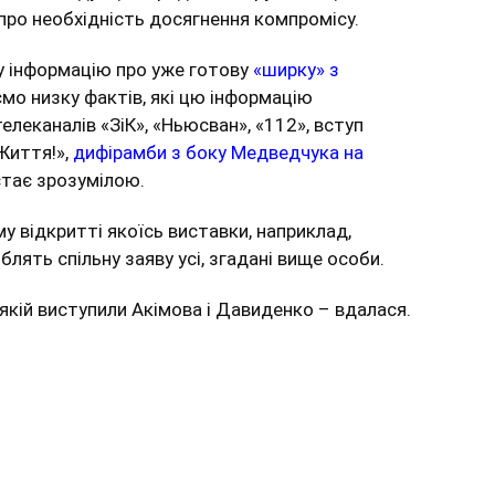
про необхідність досягнення компромісу.
 інформацію про уже готову
«ширку» з
мо низку фактів, які цю інформацію
елеканалів «ЗіК», «Ньюсван», «112», вступ
Життя!»,
дифірамби з боку Медведчука на
стає зрозумілою.
у відкритті якоїсь виставки, наприклад,
блять спільну заяву усі, згадані вище особи.
якій виступили Акімова і Давиденко – вдалася.