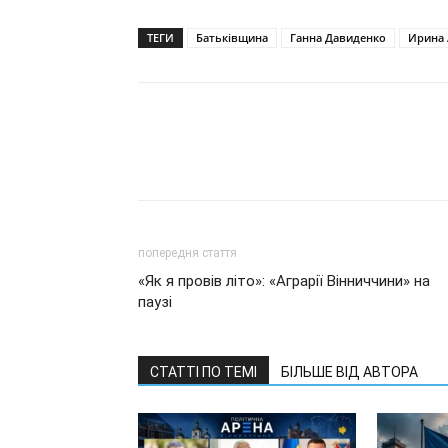
ТЕГИ
Батьківщина
Ганна Давиденко
Ирина 
попередня стаття
«Як я провів літо»: «Аграрії Вінниччини» на
паузі
СТАТТІ ПО ТЕМІ
БІЛЬШЕ ВІД АВТОРА