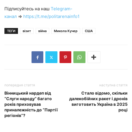
Підписуйтесь на наш
Telegram-
канал
⇒
https://t.me/politarenainfo1
ТЕГИ
візит
війна
Микола Кучер
США
попередня стаття
наступна стаття
Вінницький нардеп від
Стало відомо, скільки
“Слуги народу” багато
далекобійних ракет і дронів
років приховував
виготовить Україна в 2025
приналежність до “Партії
році
регіонів”?