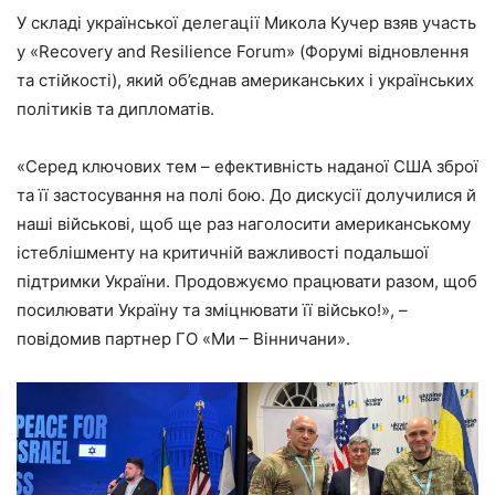
У складі української делегації Микола Кучер взяв участь
у «Recovery and Resilience Forum» (Форумі відновлення
та стійкості), який об’єднав американських і українських
політиків та дипломатів.
«Серед ключових тем – ефективність наданої США зброї
та її застосування на полі бою. До дискусії долучилися й
наші військові, щоб ще раз наголосити американському
істеблішменту на критичній важливості подальшої
підтримки України. Продовжуємо працювати разом, щоб
посилювати Україну та зміцнювати її військо!», –
повідомив партнер ГО «Ми – Вінничани».