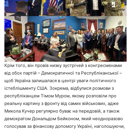
Крім того, він провів низку зустрічей з конгресменами
від обох партій – Демократичної та Республіканської –
щоб Україна залишалася в центрі уваги політичного
істеблішменту США. Зокрема, відбулися розмови з
республіканцем Тімом Муром, якому розповіли про
реальну картину з фронту від самих військових, адже
Микола Кучер регулярно буває на передовій, а також
демократом Дональдом Бейконом, який неодноразово
голосував за фінансову допомогу Україні, наголошуючи,