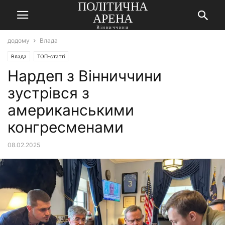
ПОЛІТИЧНА
АРЕНА
Вінниччини
додому
Влада
Влада
ТОП-статті
Нардеп з Вінниччини
зустрівся з
американськими
конгресменами
08.02.2025