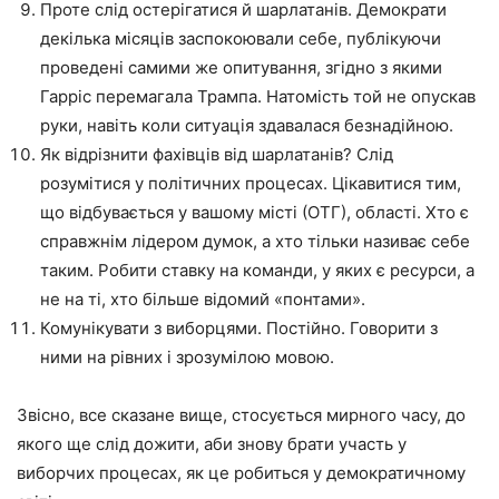
Проте слід остерігатися й шарлатанів. Демократи
декілька місяців заспокоювали себе, публікуючи
проведені самими же опитування, згідно з якими
Гарріс перемагала Трампа. Натомість той не опускав
руки, навіть коли ситуація здавалася безнадійною.
Як відрізнити фахівців від шарлатанів? Слід
розумітися у політичних процесах. Цікавитися тим,
що відбувається у вашому місті (ОТГ), області. Хто є
справжнім лідером думок, а хто тільки називає себе
таким. Робити ставку на команди, у яких є ресурси, а
не на ті, хто більше відомий «понтами».
Комунікувати з виборцями. Постійно. Говорити з
ними на рівних і зрозумілою мовою.
Звісно, все сказане вище, стосується мирного часу, до
якого ще слід дожити, аби знову брати участь у
виборчих процесах, як це робиться у демократичному