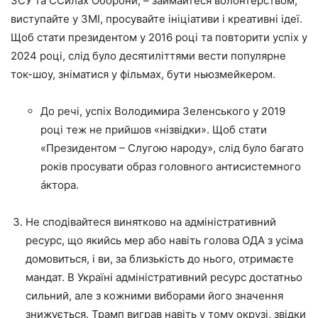
ЗСУ та ССилах Оборони, – займайтеся волонтерством,
виступайте у ЗМІ, просувайте ініціативи і креативні ідеї.
Щоб стати президентом у 2016 році та повторити успіх у
2024 році, слід було десятиліттями вести популярне
ток-шоу, зніматися у фільмах, бути ньюзмейкером.
До речі, успіх Володимира Зеленського у 2019
році теж не прийшов «нізвідки». Щоб стати
«Президентом – Слугою народу», слід було багато
років просувати образ головного антисистемного
áктора.
Не сподівайтеся винятково на адміністративний
ресурс, що якийсь мер або навіть голова ОДА з усіма
домовиться, і ви, за близькість до нього, отримаєте
мандат. В Україні адміністративний ресурс достатньо
сильний, але з кожними виборами його значення
знижується. Трамп виграв навіть у тому окрузі, звідки