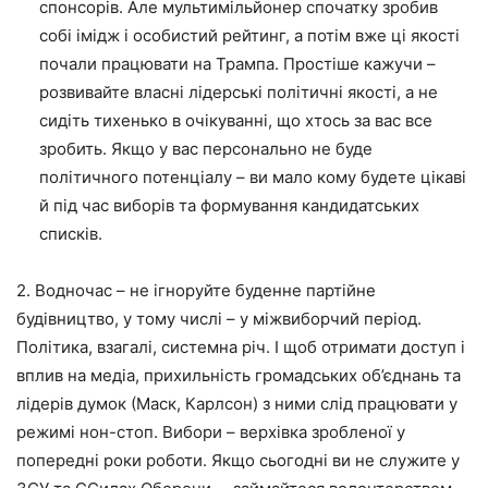
спонсорів. Але мультимільйонер спочатку зробив
собі імідж і особистий рейтинг, а потім вже ці якості
почали працювати на Трампа. Простіше кажучи –
розвивайте власні лідерські політичні якості, а не
сидіть тихенько в очікуванні, що хтось за вас все
зробить. Якщо у вас персонально не буде
політичного потенціалу – ви мало кому будете цікаві
й під час виборів та формування кандидатських
списків.
2. Водночас – не ігноруйте буденне партійне
будівництво, у тому числі – у міжвиборчий період.
Політика, взагалі, системна річ. І щоб отримати доступ і
вплив на медіа, прихильність громадських об’єднань та
лідерів думок (Маск, Карлсон) з ними слід працювати у
режимі нон-стоп. Вибори – верхівка зробленої у
попередні роки роботи. Якщо сьогодні ви не служите у