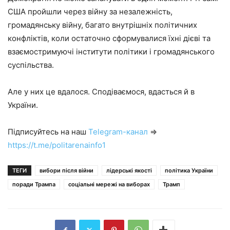
США пройшли через війну за незалежність,
громадянську війну, багато внутрішніх політичних
конфліктів, коли остаточно сформувалися їхні дієві та
взаємостримуючі інститути політики і громадянського
суспільства.
Але у них це вдалося. Сподіваємося, вдасться й в
України.
Підписуйтесь на наш
Telegram-канал
⇒
https://t.me/politarenainfo1
ТЕГИ
вибори після війни
лідерські якості
політика України
поради Трампа
соціальні мережі на виборах
Трамп