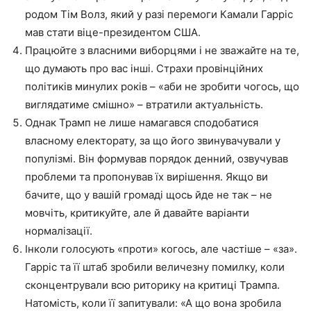
родом Тім Волз, який у разі перемоги Камали Гарріс
мав стати віце-президентом США.
Працюйте з власними виборцями і не зважайте на те,
що думають про вас інші. Страхи провінційних
політиків минулих років – «аби не зробити чогось, що
виглядатиме смішно» – втратили актуальність.
Однак Трамп не лише намагався сподобатися
власному електорату, за що його звинувачували у
популізмі. Він формував порядок денний, озвучував
проблеми та пропонував їх вирішення. Якщо ви
бачите, що у вашій громаді щось йде не так – не
мовчіть, критикуйте, але й давайте варіанти
нормалізації.
Інколи голосують «проти» когось, але частіше – «за».
Гарріс та її штаб зробили величезну помилку, коли
сконцентрували всю риторику на критиці Трампа.
Натомість, коли її запитували: «А що вона зробила