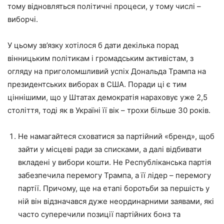
тому відновляться політичні процеси, у тому числі –
виборчі.
У цьому зв’язку хотілося б дати декілька порад
вінницьким політикам і громадським активістам, з
огляду на приголомшливий успіх Дональда Трампа на
президентських виборах в США. Поради ці є тим
ціннішими, що у Штатах демократія нараховує уже 2,5
століття, тоді як в Україні її вік – трохи більше 30 років.
Не намагайтеся сховатися за партійний «бренд», щоб
зайти у місцеві ради за списками, а далі відбивати
вкладені у вибори кошти. Не Республіканська партія
забезпечила перемогу Трампа, а її лідер – перемогу
партії. Причому, ще на етапі боротьби за першість у
ній він відзначався дуже неординарними заявами, які
часто суперечили позиції партійних бонз та