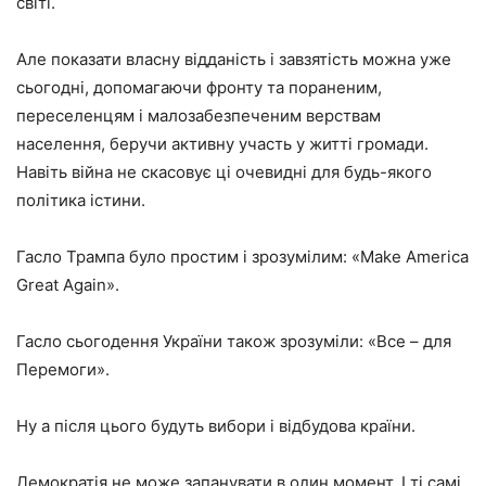
світі.
Але показати власну відданість і завзятість можна уже
сьогодні, допомагаючи фронту та пораненим,
переселенцям і малозабезпеченим верствам
населення, беручи активну участь у житті громади.
Навіть війна не скасовує ці очевидні для будь-якого
політика істини.
Гасло Трампа було простим і зрозумілим: «Make America
Great Again».
Гасло сьогодення України також зрозуміли: «Все – для
Перемоги».
Ну а після цього будуть вибори і відбудова країни.
Демократія не може запанувати в один момент. І ті самі