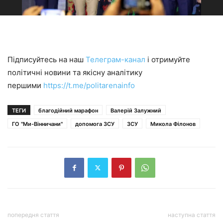
Підписуйтесь на наш
Телеграм-канал
і отримуйте
політичні новини та якісну аналітику
першими
https://t.me/politarenainfo
ТЕГИ
благодійний марафон
Валерій Залужний
ГО "Ми-Вінничани"
допомога ЗСУ
ЗСУ
Микола Філонов
попередня стаття
наступна стаття