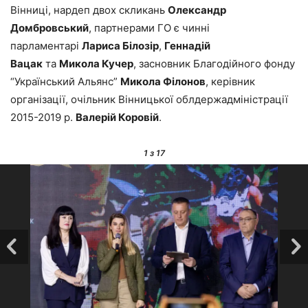
Вінниці, нардеп двох скликань
Олександр
Домбровський
, партнерами ГО є чинні
парламентарі
Лариса Білозір
,
Геннадій
Вацак
та
Микола Кучер
, засновник Благодійного фонду
“Український Альянс”
Микола Філонов
, керівник
організації, очільник Вінницької облдержадміністрації
2015-2019 р.
Валерій Коровій
.
1
з 17