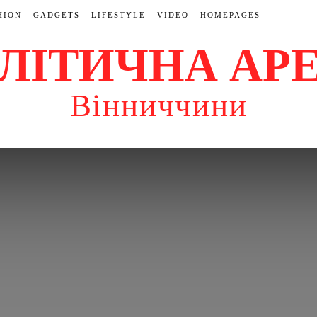
HION
GADGETS
LIFESTYLE
VIDEO
HOMEPAGES
ЛІТИЧНА АР
Вінниччини