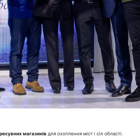
ересувних магазинів
для охоплення міст і сіл області.