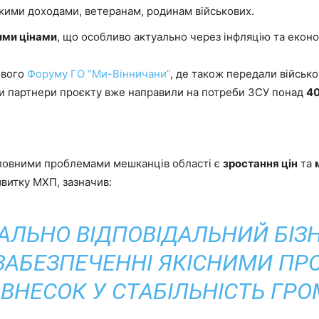
кими доходами, ветеранам, родинам військових.
ими цінами
, що особливо актуально через інфляцію та еконо
ового
Форуму ГО “Ми-Вінничани”
, де також передали військ
ни партнери проєкту вже направили на потреби ЗСУ понад
40
оловними проблемами мешканців області є
зростання цін
та
звитку МХП, зазначив:
ІАЛЬНО ВІДПОВІДАЛЬНИЙ БІ
ЗАБЕЗПЕЧЕННІ ЯКІСНИМИ ПРО
ВНЕСОК У СТАБІЛЬНІСТЬ ГРО