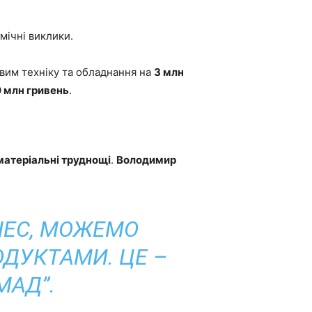
мічні виклики.
овим техніку та обладнання на
3 млн
 млн гривень
.
матеріальні труднощі
.
Володимир
ЗНЕС, МОЖЕМО
ДУКТАМИ. ЦЕ –
МАД”.