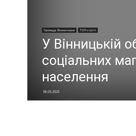
Громада Вінниччини
ТОП-статті
У Вінницькій 
соціальних ма
населення
06.03.2025