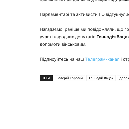
Парламентарі та активисти ГО відгукнули
Нагадаємо, раніше ми повідомляли, що гро
участі народних депутатів
Геннадія Ваца
допомоги військовим.
Підписуйтесь на наш
Телеграм-канал
і от
ТЕГИ
Валерій Коровій
Геннадій Вацак
допом