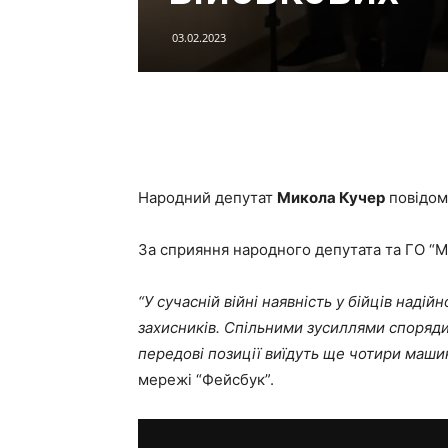
03.02.2023
Народний депутат
Микола Кучер
повідом
За сприяння народного депутата та ГО “М
“У сучасній війні наявність у бійців над
захисників. Спільними зусиллями споряди
передові позиції виїдуть ще чотири маши
мережі “Фейсбук”.