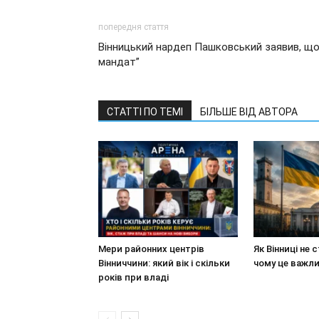
попередня стаття
Вінницький нардеп Пашковський заявив, щ
мандат”
СТАТТІ ПО ТЕМІ
БІЛЬШЕ ВІД АВТОРА
Мери районних центрів
Як Вінниці не 
Вінниччини: який вік і скільки
чому це важл
років при владі