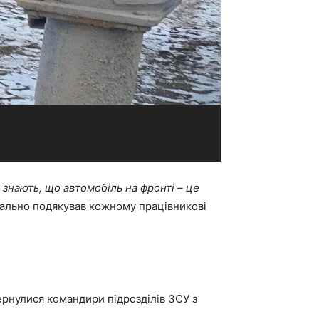
 знають, що автомобіль на фронті – це
нально подякував кожному працівникові
ернулися командири підрозділів ЗСУ з