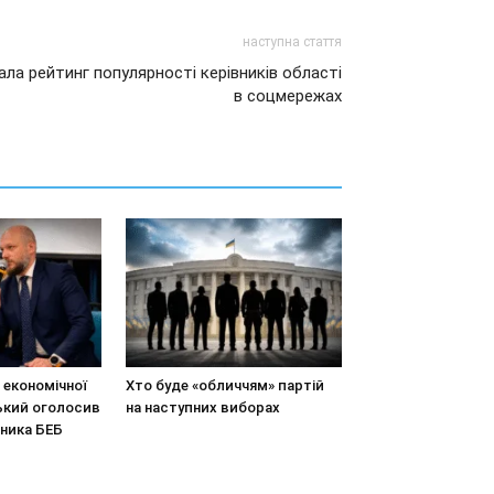
наступна стаття
ала рейтинг популярності керівників області
в соцмережах
економічної
Хто буде «обличчям» партій
ький оголосив
на наступних виборах
вника БЕБ