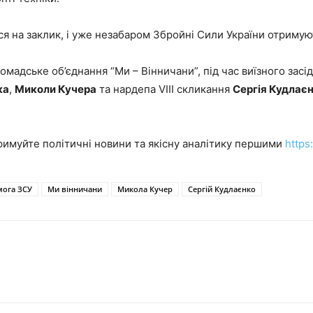
ся на заклик, і уже незабаром Збройні Сили України отримую
мадське об’єднання “Ми – Вінничани”, під час виїзного засід
ка
,
Миколи Кучера
та нардепа VIII скликання
Сергія Кудлає
римуйте політичні новини та якісну аналітику першими
https
ога ЗСУ
Ми вінничани
Микола Кучер
Сергій Кудлаєнко