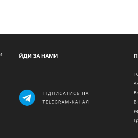
и
ЙДИ ЗА НАМИ
П
Т
А
В
ПІДПИСАТИСЬ НА
TELEGRAM-КАНАЛ
В
Р
Г