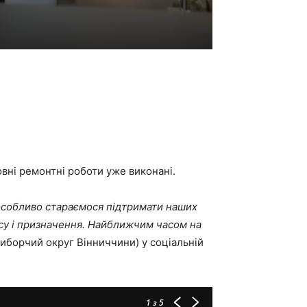
вні ремонтні роботи уже виконані.
у особливо стараємося підтримати наших
асу і призначення. Найближчим часом на
виборчий округ Вінниччини) у соціальній
1
з 5