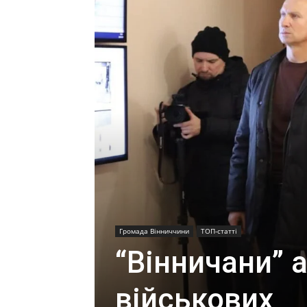
Громада Вінниччини
ТОП-статті
“Вінничани” 
військових