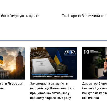
о його “змушують здати
Політарена Вінниччини скл
стати Львовом і
Законодавча активність
Директор Бюро 
иво
нардепів від Вінниччини: хто
безпеки Цивінс
працював найактивніше у
конкурс на кері
першому півріччі 2026 року
Вінниччини