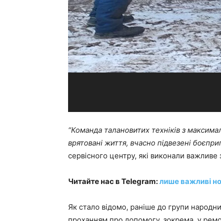
“Команда талановитих техніків з максимал
врятовані життя, вчасно підвезені боєпри
сервісного центру, які виконали важливе 
Читайте нас в Telegram:
лише важливі но
Як стало відомо, раніше до групи народн
проханням про допомогу, зокрема, у ремон