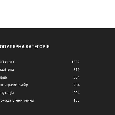
ОПУЛЯРНА КАТЕГОРІЯ
ОП-статті
1662
налітика
519
лада
504
інницький вибір
294
епутація
204
ромада Вінниччини
155