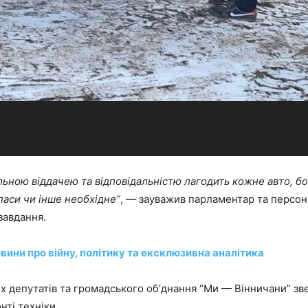
ьною віддачею та відповідальністю лагодить кожне авто, бо
паси чи інше необхідне”
, — зауважив парламентар та персо
завдання.
вини про війну, політику та ексклюзивна аналітика
их депутатів та громадського обʼднання “Ми — Вінничани” зв
ті техніки.