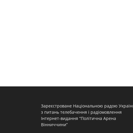
Зареєстроване Національною радою Україн
з питань телебачення і радіомовлення
Інтернет-видання “Політична Арена
Вінниччини”