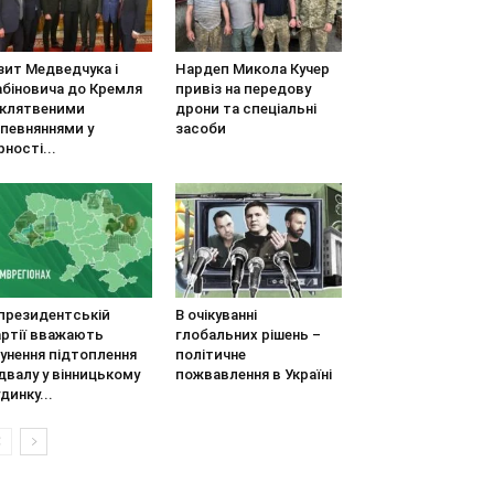
зит Медведчука і
Нардеп Микола Кучер
абіновича до Кремля
привіз на передову
 клятвеними
дрони та спеціальні
апевняннями у
засоби
рності...
 президентській
В очікуванні
артії вважають
глобальних рішень –
унення підтоплення
політичне
двалу у вінницькому
пожвавлення в Україні
динку...