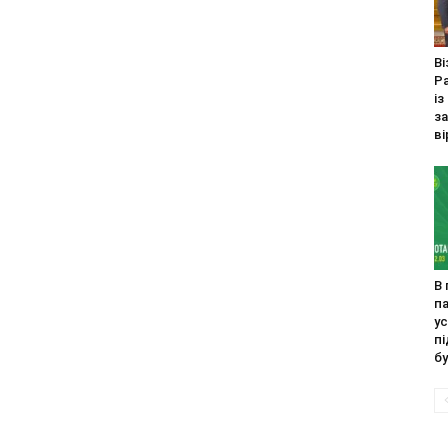
Ві
Р
із
з
ві
В
п
ус
пі
бу