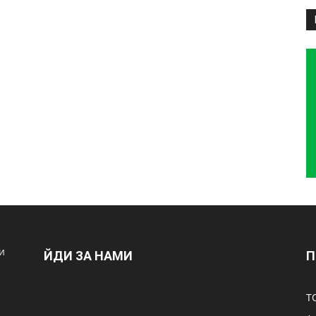
и
ЙДИ ЗА НАМИ
П
Т