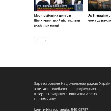
Мери районних центрів
Як Вінниці не 
Вінниччини: який вік і скільки
чому це важл
років при владі
Зареєстроване Національною радою Україн
з питань телебачення і радіомовлення
Інтернет-видання “Політична Арена
Вінниччини”
Ідентифікатор медіа: R40-05757