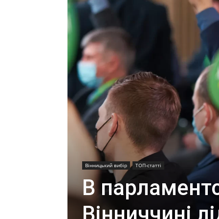
Вінницький вибір
ТОП-статті
В парламентс
Вінниччині л