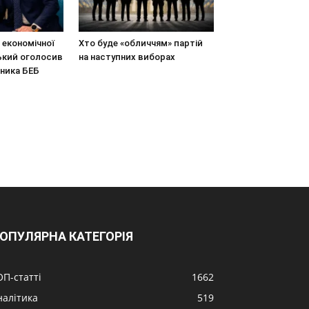
економічної
Хто буде «обличчям» партій
ький оголосив
на наступних виборах
вника БЕБ
ОПУЛЯРНА КАТЕГОРІЯ
ОП-статті
1662
налітика
519