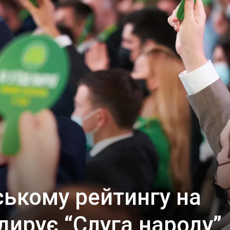
ькому рейтингу на
ідирує “Слуга народу”