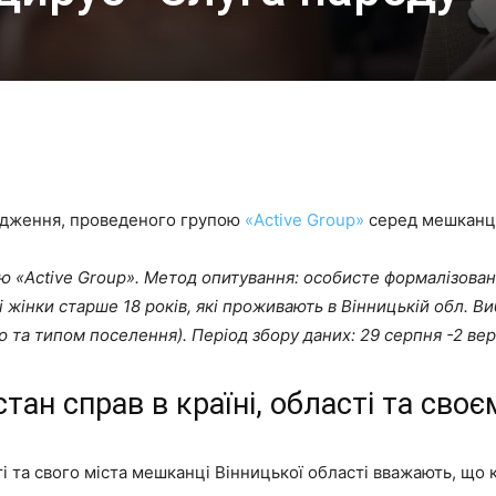
лідження, проведеного групою
«Active Group»
серед мешканці
 «Active Group». Метод опитування: особисте формалізоване 
і жінки старше 18 років, які проживають в Вінницькій обл. В
ю та типом поселення). Період збору даних: 29 серпня -2 ве
ан справ в країні, області та своє
 та свого міста мешканці Вінницької області вважають, що к