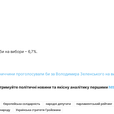
би на вибори – 6,7%.
нниччини проголосували би за Володимира Зеленського на в
отримуйте політичні новини та якісну аналітику першими
ht
Європейська солідарність
народні депутати
парламентський рейтинг
 народу
Українська стратегія Гройсмана