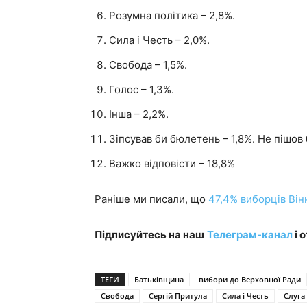
Розумна політика – 2,8%.
Сила і Честь – 2,0%.
Свобода – 1,5%.
Голос – 1,3%.
Інша – 2,2%.
Зіпсував би бюлетень – 1,8%. Не пішов 
Важко відповісти – 18,8%
Раніше ми писали, що
47,4% виборців Ві
Підписуйтесь на наш
Телеграм-канал
і 
ТЕГИ
Батьківщина
вибори до Верховної Ради
Свобода
Сергій Притула
Сила і Честь
Слуга