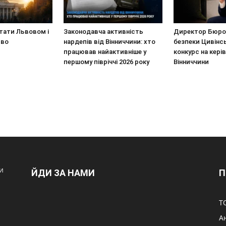
стати Львовом і
Законодавча активність
Директор Бюро 
иво
нардепів від Вінниччини: хто
безпеки Цивінс
працював найактивніше у
конкурс на кері
першому півріччі 2026 року
Вінниччини
и
ЙДИ ЗА НАМИ
П
Т
А