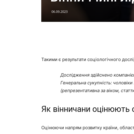
06.09.2023
Такими є результати соціологічного дос
Дослідження здійснено компанією
Генеральна сукупність: чоловіки 
(репрезентативна за віком, статт
Як вінничани оцінюють ст
Оцінюючи напрям розвитку країни, області