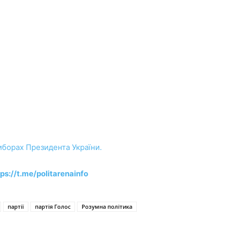
иборах Президента України.
tps://t.me/politarenainfo
партії
партія Голос
Розумна політика