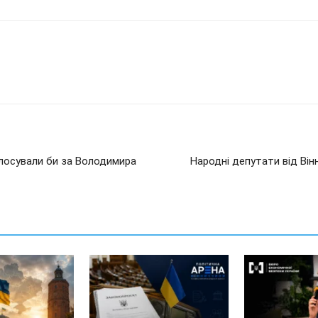
лосували би за Володимира
Народні депутати від Він