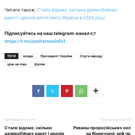
Читати також:
Стало відомо, скільки далекобійних
ракет і дронів виготовить Україна в 2025 році
Підписуйтесь на наш telegram-канал 👉
https://t.me/politarenainfo1
ТЕГИ
влада
Президент України
Слуга народу
ціни на ліки
Шуляк
попередня стаття
наступна стаття
Стало відомо, скільки
Реванш проросійських сил
далекобійних ракет і дронів
на Вінниччині: міф чи