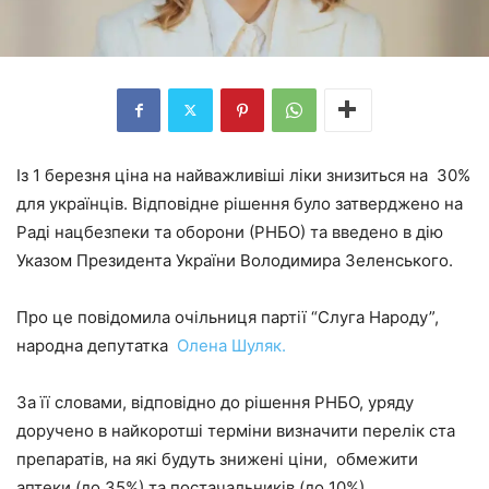
Із 1 березня ціна на найважливіші ліки знизиться на 30%
для українців. Відповідне рішення було затверджено на
Раді нацбезпеки та оборони (РНБО) та введено в дію
Указом Президента України Володимира Зеленського.
Про це повідомила очільниця партії “Слуга Народу”,
народна депутатка
Олена Шуляк.
За її словами, відповідно до рішення РНБО, уряду
доручено в найкоротші терміни визначити перелік ста
препаратів, на які будуть знижені ціни, обмежити
аптеки (до 35%) та постачальників (до 10%)