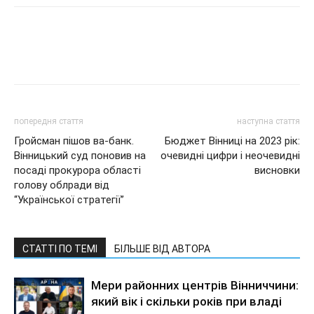
попередня стаття
наступна стаття
Гройсман пішов ва-банк.
Бюджет Вінниці на 2023 рік:
Вінницький суд поновив на
очевидні цифри і неочевидні
посаді прокурора області
висновки
голову облради від
“Української стратегії”
СТАТТІ ПО ТЕМІ
БІЛЬШЕ ВІД АВТОРА
Мери районних центрів Вінниччини:
який вік і скільки років при владі