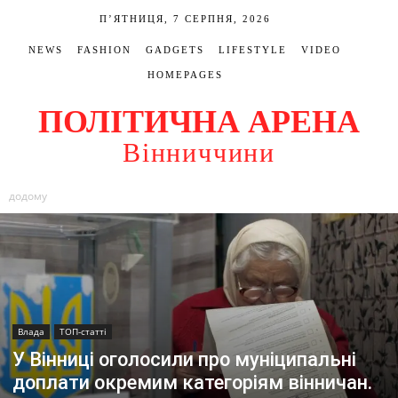
П’ЯТНИЦЯ, 7 СЕРПНЯ, 2026
NEWS
FASHION
GADGETS
LIFESTYLE
VIDEO
HOMEPAGES
ПОЛІТИЧНА АРЕНА
Вінниччини
додому
Влада
ТОП-статті
У Вінниці оголосили про муніципальні
доплати окремим категоріям вінничан.