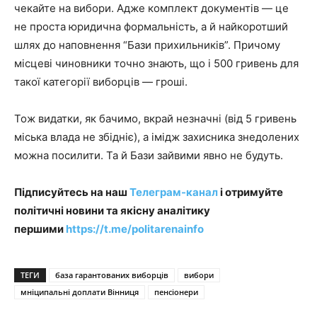
чекайте на вибори. Адже комплект документів — це
не проста юридична формальність, а й найкоротший
шлях до наповнення “Бази прихильників”. Причому
місцеві чиновники точно знають, що і 500 гривень для
такої категорії виборців — гроші.
Тож видатки, як бачимо, вкрай незначні (від 5 гривень
міська влада не збідніє), а імідж захисника знедолених
можна посилити. Та й Бази зайвими явно не будуть.
Підписуйтесь на наш
Телеграм-канал
і отримуйте
політичні новини та якісну аналітику
першими
https://t.me/politarenainfo
ТЕГИ
база гарантованих виборців
вибори
мніципальні доплати Вінниця
пенсіонери