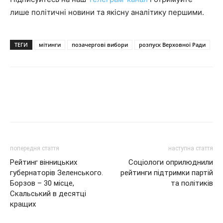
лише політичні новини та якісну аналітику першими.
ТЕГИ
мітинги
позачергові вибори
розпуск Верховної Ради
попередня стаття
наступна стаття
Рейтинг вінницьких
Соціологи оприлюднили
губернаторів Зеленського.
рейтинги підтримки партій
Борзов – 30 місце,
та політиків
Скальський в десятці
кращих