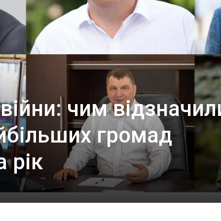
 війни: чим відзначил
йбільших громад
а рік