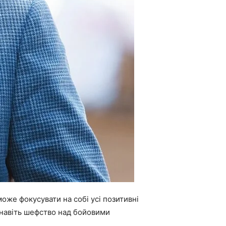
 може фокусувати на собі усі позитивні
і навіть шефство над бойовими