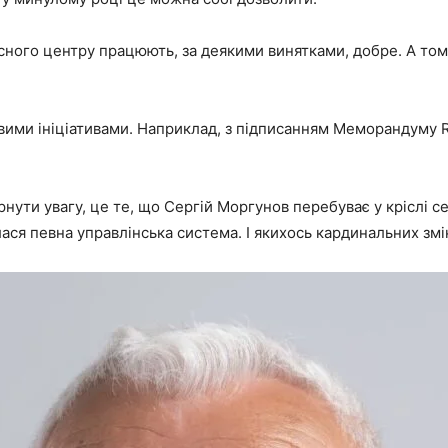
сного центру працюють, за деякими винятками, добре. А том
вими ініціативами. Наприклад, з підписанням Меморандуму 
нути увагу, це те, що Сергій Моргунов перебуває у кріслі се
ся певна управлінська система. І якихось кардинальних змін 