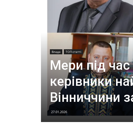
Влада
ТОП-статті
Мери під час
керівники на
Вінниччини з
27.01.2026