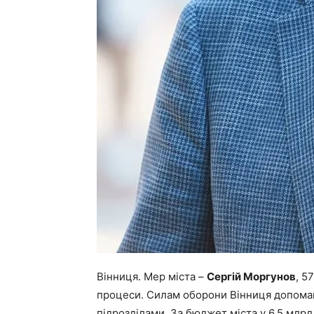
Вінниця. Мер міста –
Сергій Моргунов
, 5
процеси. Силам оборони Вінниця допомагал
підрозділами. За бюджет міста у 6,5 млрд