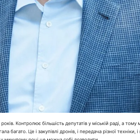
7 років. Контролює більшість депутатів у міській раді, а тому
а багато. Це і закупівлі дронів, і передача різної техніки, 
 у минулому році це можна собі дозволити.