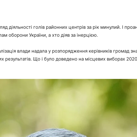
яд діяльності голів районних центрів за рік минулий. І проан
м оборони України, а хто діяв за інерцією.
ралізація влади надала у розпорядження керівників громад зна
х результатів. Що і було доведено на місцевих виборах 2020