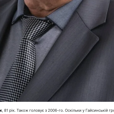
к
, 81 рік. Також головує з 2006-го. Оскільки у Гайсинській г