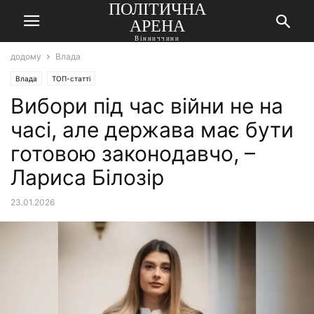
ПОЛІТИЧНА
АРЕНА
Вінниччини
додому
Влада
Влада
ТОП-статті
Вибори під час війни не на
часі, але держава має бути
готовою законодавчо, –
Лариса Білозір
23.01.2026