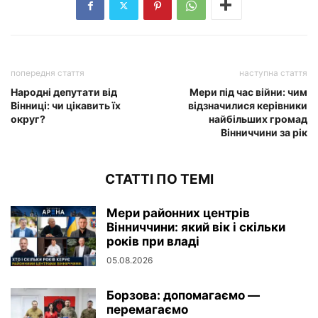
попередня стаття
наступна стаття
Народні депутати від
Мери під час війни: чим
Вінниці: чи цікавить їх
відзначилися керівники
округ?
найбільших громад
Вінниччини за рік
СТАТТІ ПО ТЕМІ
Мери районних центрів
Вінниччини: який вік і скільки
років при владі
05.08.2026
Борзова: допомагаємо —
перемагаємо