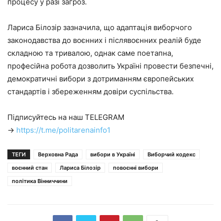
процесу у разі загроз.
Лариса Білозір зазначила, що адаптація виборчого
законодавства до воєнних і післявоєнних реалій буде
складною та тривалою, однак саме поетапна,
професійна робота дозволить Україні провести безпечні,
демократичні вибори з дотриманням європейських
стандартів і збереженням довіри суспільства.
Підписуйтесь на наш TELEGRAM
→
https://t.me/politarenainfo1
ТЕГИ
Верховна Рада
вибори в Україні
Виборчий кодекс
воєнний стан
Лариса Білозір
повоєнні вибори
політика Вінниччини