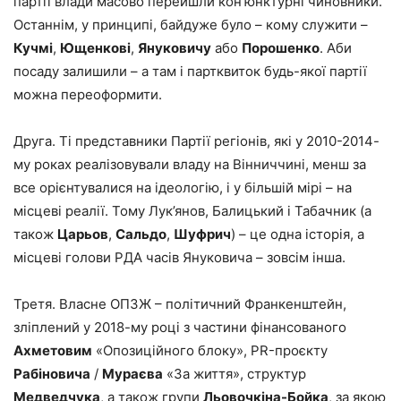
партії влади масово перейшли кон’юнктурні чиновники.
Останнім, у принципі, байдуже було – кому служити –
Кучмі
,
Ющенкові
,
Януковичу
або
Порошенко
. Аби
посаду залишили – а там і партквиток будь-якої партії
можна переоформити.
Друга. Ті представники Партії регіонів, які у 2010-2014-
му роках реалізовували владу на Вінниччині, менш за
все орієнтувалися на ідеологію, і у більшій мірі – на
місцеві реалії. Тому Лук’янов, Балицький і Табачник (а
також
Царьов
,
Сальдо
,
Шуфрич
) – це одна історія, а
місцеві голови РДА часів Януковича – зовсім інша.
Третя. Власне ОПЗЖ – політичний Франкенштейн,
зліплений у 2018-му році з частини фінансованого
Ахметовим
«Опозиційного блоку», PR-проєкту
Рабіновича
/
Мураєва
«За життя», структур
Медведчука
, а також групи
Льовочкіна-Бойка
, за якою