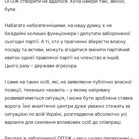
ОПЗЖ створити не вдалося. Хоча наміри такі, звісно,
були.
Набагато небезпечнішими, на нашу думку, є не
безідейні колишні функціонери і депутати забороненої
сьогодні партії. А ті, хто у прагненні зберегти власну
посаду та активи, можуть згодитися змінити партійний
квиток однієї правлячої партії на членство в іншій.
Цього разу – держави агресора.
І саме на таких осіб, які, не заявляючи публічно власної
позиції, тихенько чекають – у якому напрямку
розвиватиметься ситуація, і може бути зроблена ставка
ворога. Їхні аналітичні центри дуже уважно стежать за
ситуацією по всій Україні, розглядаючи абсолютно усі
варіанти для схиляння впливових осіб до співпраці.
Рештки ж забороненої ОПЗЖ – ми у цьому переконані –