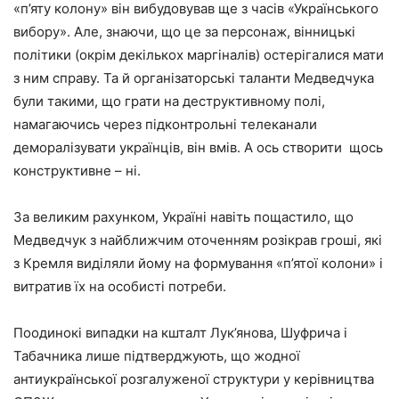
«п’яту колону» він вибудовував ще з часів «Українського
вибору». Але, знаючи, що це за персонаж, вінницькі
політики (окрім декількох маргіналів) остерігалися мати
з ним справу. Та й організаторські таланти Медведчука
були такими, що грати на деструктивному полі,
намагаючись через підконтрольні телеканали
деморалізувати українців, він вмів. А ось створити
щось
конструктивне – ні.
За великим рахунком, Україні навіть пощастило, що
Медведчук з найближчим оточенням розікрав гроші, які
з Кремля виділяли йому на формування «п’ятої колони» і
витратив їх на особисті потреби.
Поодинокі випадки на кшталт Лук’янова, Шуфрича і
Табачника лише підтверджують, що жодної
антиукраїнської розгалуженої структури у керівництва