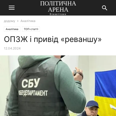
ПОЛІТИЧНА
АРЕНА
Вінниччини
додому
Аналітика
Аналітика
ТОП-статті
ОПЗЖ і привід «реваншу»
12.04.2024