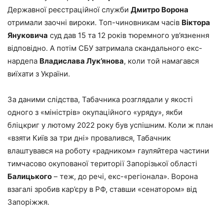
Державної реєстраційної служби
Дмитро Ворона
отримали заочні вироки. Топ-чиновникам часів
Віктора
Януковича
суд дав 15 та 12 років тюремного ув’язнення
відповідно. А потім СБУ затримала скандального екс-
нардепа
Владислава Лук’янова
, коли той намагався
виїхати з України.
За даними слідства, Табачника розглядали у якості
одного з «міністрів» окупаційного «уряду», якби
бліцкриг у лютому 2022 року був успішним. Коли ж план
«взяти Київ за три дні» провалився, Табачник
влаштувався на роботу «радником» гауляйтера частини
тимчасово окупованої території Запорізької області
Балицького
– теж, до речі, екс-«регіонала». Ворона
взагалі зробив кар’єру в РФ, ставши «сенатором» від
Запоріжжя.