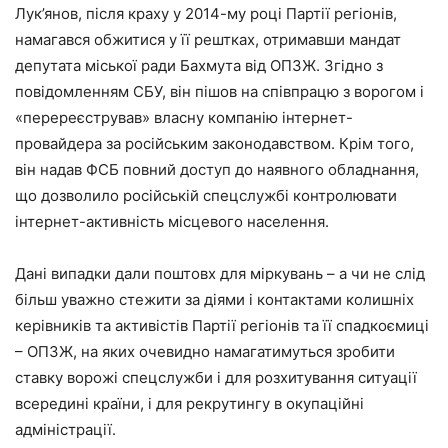
Лук’янов, після краху у 2014-му році Партії регіонів,
намагався обжитися у її рештках, отримавши мандат
депутата міської ради Бахмута від ОПЗЖ. Згідно з
повідомленням СБУ, він пішов на співпрацю з ворогом і
«перереєстрував» власну компанію інтернет-
провайдера за російським законодавством. Крім того,
він надав ФСБ повний доступ до наявного обладнання,
що дозволило російській спецслужбі контролювати
інтернет-активність місцевого населення.
Дані випадки дали поштовх для міркувань – а чи не слід
більш уважно стежити за діями і контактами колишніх
керівників та активістів Партії регіонів та її спадкоємиці
– ОПЗЖ, на яких очевидно намагатимуться зробити
ставку ворожі спецслужби і для розхитування ситуації
всередині країни, і для рекрутингу в окупаційні
адміністрації.