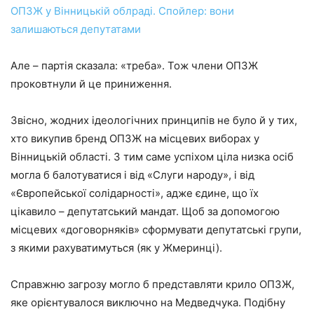
ОПЗЖ у Вінницькій облраді. Спойлер: вони
залишаються депутатами
Але – партія сказала: «треба». Тож члени ОПЗЖ
проковтнули й це приниження.
Звісно, жодних ідеологічних принципів не було й у тих,
хто викупив бренд ОПЗЖ на місцевих виборах у
Вінницькій області. З тим саме успіхом ціла низка осіб
могла б балотуватися і від «Слуги народу», і від
«Європейської солідарності», адже єдине, що їх
цікавило – депутатський мандат. Щоб за допомогою
місцевих «договорняків» сформувати депутатські групи,
з якими рахуватимуться (як у Жмеринці).
Справжню загрозу могло б представляти крило ОПЗЖ,
яке орієнтувалося виключно на Медведчука. Подібну