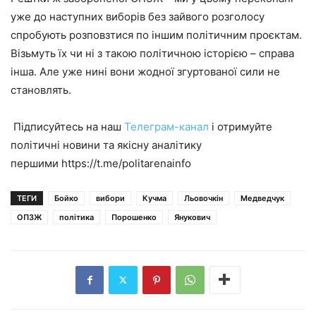
уже до наступних виборів без зайвого розголосу
спробують розповзтися по іншим політичним проєктам.
Візьмуть їх чи ні з такою політичною історією – справа
інша. Але уже нині вони жодної згуртованої сили не
становлять.
Підписуйтесь на наш
Телеграм-канал
і отримуйте
політичні новини та якісну аналітику
першими https://t.me/politarenainfo
ТЕГИ
Бойко
вибори
Кучма
Льовочкін
Медведчук
ОПЗЖ
політика
Порошенко
Янукович