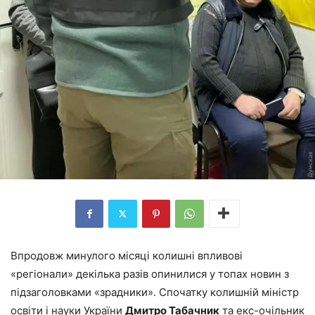
Впродовж минулого місяці колишні впливові
«регіонали» декілька разів опинилися у топах новин з
підзаголовками «зрадники». Спочатку колишній міністр
освіти і науки України
Дмитро Табачник
та екс-очільник