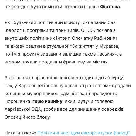
не складно було помітити інтереси і гроші
Фірташа.
Як і будь-який політичний монстр, склепаний без
ідеології, програми та принципів, ОПЗЖ почала з
внутрішніх політичних інтриг. Спочатку Рабінович
«віджав» рештки віртуальної «За життя» у Мураєва,
потім з проєкту видавили залишки «ахметівських», а
згодом почали продавати франшизу на місцях.
З останньою практикою інколи доходило до абсурду.
Так, у Харкові регіональну організацію «оптом» продали
колишньому керівникові адміністрації президента
Порошенка
Ігорю Райніну
, який, будучи головою
Харківської ОДА, зробив все для знищення осередків
Опозиційного блоку.
Читати також:
Політичні наслідки саморозпуску фракції