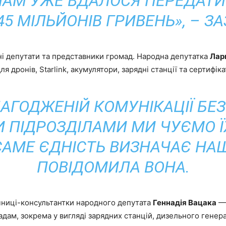
АМ УЖЕ ВДАЛОСЯ ПЕРЕДАТ
5 МІЛЬЙОНІВ ГРИВЕНЬ», – ЗА
і депутати та представники громад. Народна депутатка
Лари
 дронів, Starlink, акумулятори, зарядні станції та сертифік
АГОДЖЕНІЙ КОМУНІКАЦІЇ БЕ
 ПІДРОЗДІЛАМИ МИ ЧУЄМО ЇХ
САМЕ ЄДНІСТЬ ВИЗНАЧАЄ НАШУ
ПОВІДОМИЛА ВОНА.
ічниці-консультантки народного депутата
Геннадія Вацака
— 
ам, зокрема у вигляді зарядних станцій, дизельного генерат