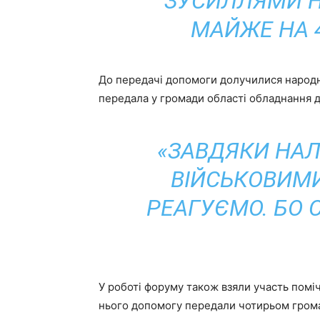
ЗУСИЛЛЯМИ Н
МАЙЖЕ НА 4
До передачі допомоги долучилися народн
передала у громади області обладнання для
«ЗАВДЯКИ НАЛ
ВІЙСЬКОВИМИ
РЕАГУЄМО. БО 
У роботі форуму також взяли участь пом
нього допомогу передали чотирьом громад