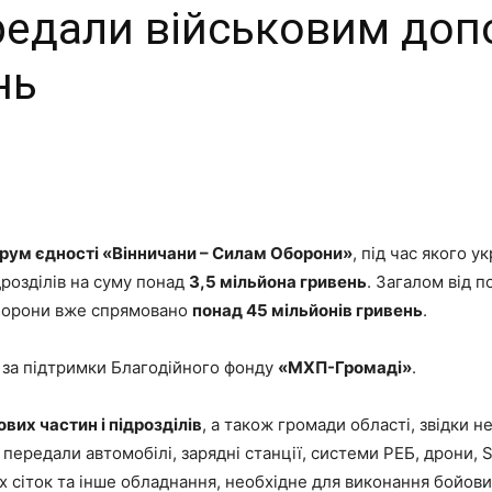
редали військовим допо
нь
рум єдності «Вінничани – Силам Оборони»
, під час якого 
дрозділів на суму понад
3,5 мільйона гривень
. Загалом від 
оборони вже спрямовано
понад 45 мільйонів гривень
.
за підтримки Благодійного фонду
«МХП-Громаді»
.
ових частин і підрозділів
, а також громади області, звідки 
передали автомобілі, зарядні станції, системи РЕБ, дрони, St
 сіток та інше обладнання, необхідне для виконання бойови