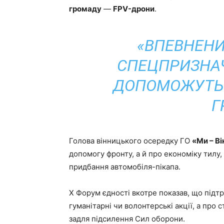
громаду
—
FPV-дрони
.
«ВПЕВНЕНИ
СПЕЦПРИЗНАЧ
ДОПОМОЖУТЬ 
Г
Голова вінницького осередку ГО
«Ми – В
допомогу фронту, а й про економіку тилу,
придбання автомобіля-пікапа.
Х Форум єдності вкотре показав, що підтр
гуманітарні чи волонтерські акції, а про 
задля підсилення Сил оборони.