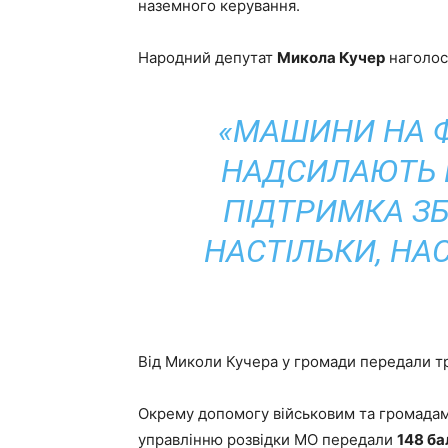
наземного керування.
Народний депутат
Микола Кучер
наголоси
«МАШИНИ НА Ф
НАДСИЛАЮТЬ В
ПІДТРИМКА З
НАСТІЛЬКИ, НА
Від Миколи Кучера у громади передали три 
Окрему допомогу військовим та громадам
управлінню розвідки МО передали
148 ба