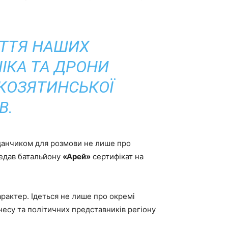
ИТТЯ НАШИХ
ІКА ТА ДРОНИ
КОЗЯТИНСЬКОЇ
В.
данчиком для розмови не лише про
ередав батальйону
«Арей»
сертифікат на
арактер. Ідеться не лише про окремі
знесу та політичних представників регіону