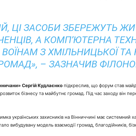
Й, ЦІ ЗАСОБИ ЗБЕРЕЖУТЬ Ж
ЕНЦІВ, А КОМП’ЮТЕРНА ТЕХН
ВОЇНАМ З ХМІЛЬНИЦЬКОЇ ТА 
РОМАД», – ЗАЗНАЧИВ ФІЛОНО
інничани»
Сергій Кудлаєнко
підкреслив, що форум став май
 розвиток бізнесу та майбутнє громад. Під час заходу він п
имка українських захисників на Вінниччині має системний х
стало вибудувану модель взаємодії громад, благодійників, бі