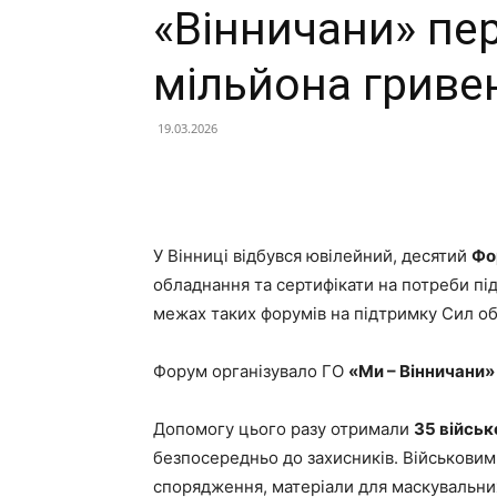
«Вінничани» пе
мільйона гриве
19.03.2026
У Вінниці відбувся ювілейний, десятий
Фо
обладнання та сертифікати на потреби пі
межах таких форумів на підтримку Сил 
Форум організувало ГО
«Ми – Вінничани»
Допомогу цього разу отримали
35 військ
безпосередньо до захисників. Військовим 
спорядження, матеріали для маскувальних