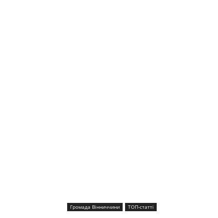
Громада Вінниччини
ТОП-статті