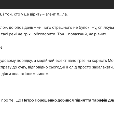
 і той, хто у це вірить – агент Х…ла.
уло», до оповідань – «нічого страшного не було». Ну, спілкув
такі речі не гріх і обговорити. Тон – поважний, на рівних.
є.
удовому порядку, а медійний ефект явно грає на користь Мос
раву до суду, відповідно сьогодні її слід просто забалакати,
 діяти аналогічним чином.
и про те, що
Петро Порошенко добився підняття тарифів дл