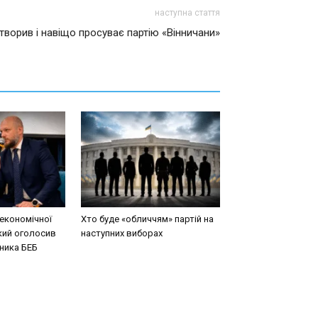
наступна стаття
творив і навіщо просуває партію «Вінничани»
економічної
Хто буде «обличчям» партій на
кий оголосив
наступних виборах
вника БЕБ