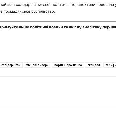
пейська солідарність» свої політичні перспективи поховала 
те громадянське суспільство.
отримуйте лише політичні новини та якісну аналітику перши
 солідарність
місцеві вибори
партія Порошенка
скандал
тариф