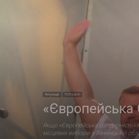
Репутація
ТОП-статті
«Європейська 
Якщо «Європейська солідарність» я
місцевих виборів у Вінницькій обл