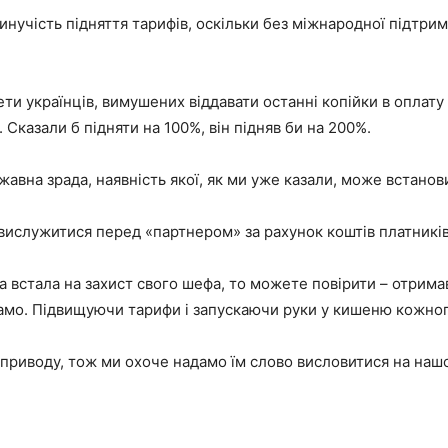
нучість підняття тарифів, оскільки без міжнародної підтрим
и українців, вимушених віддавати останні копійки в оплату 
казали б підняти на 100%, він підняв би на 200%.
авна зрада, наявність якої, як ми уже казали, може встанов
 вислужитися перед «партнером» за рахунок коштів платників
а встала на захист свого шефа, то можете повірити – отрима
 само. Підвищуючи тарифи і запускаючи руки у кишеню кожног
о приводу, тож ми охоче надамо їм слово висловитися на наш