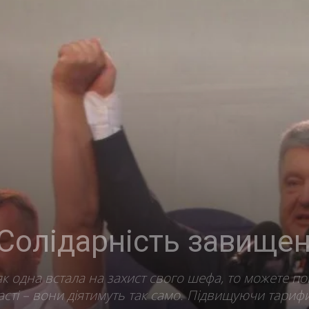
Солідарність завищен
к одна встала на захист свого шефа, то можете по
асті – вони діятимуть так само. Підвищуючи тариф