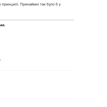
у принципі. Принаймні так було б у
ми.
и