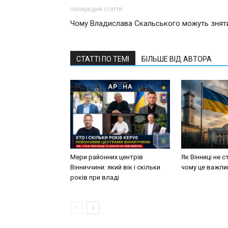
попередня стаття
Чому Владислава Скальського можуть знят
СТАТТІ ПО ТЕМІ
БІЛЬШЕ ВІД АВТОРА
Мери районних центрів
Як Вінниці не 
Вінниччини: який вік і скільки
чому це важли
років при владі