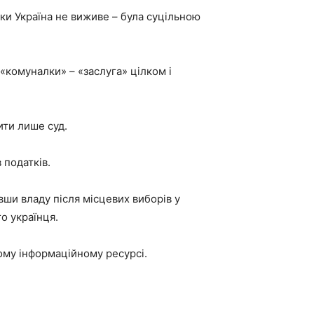
ки Україна не виживе – була суцільною
«комуналки» – «заслуга» цілком і
ити лише суд.
 податків.
вши владу після місцевих виборів у
о українця.
ому інформаційному ресурсі.