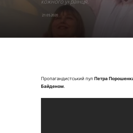
кожного українця.
21.05.2020
Пропагандистський пул
Петра Порошенк
Байденом
.