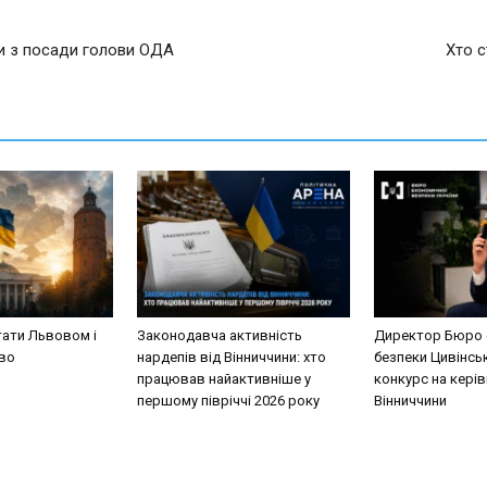
и з посади голови ОДА
Хто с
стати Львовом і
Законодавча активність
Директор Бюро 
во
нардепів від Вінниччини: хто
безпеки Цивінсь
працював найактивніше у
конкурс на кері
першому півріччі 2026 року
Вінниччини