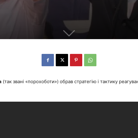
а
(так звані «порохоботи») обрав стратегію і тактику реагув