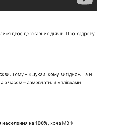
алися двоє державних діячів. Про кадрову
кви. Тому – «шукай, кому вигідно». Та й
 а з часом – замовчати. З «плівками
я населення на 100%
, хоча МВФ