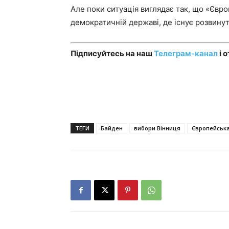
Але поки ситуація виглядає так, що «Євро
демократичній державі, де існує розвину
Підписуйтесь на наш
Телеграм-канал
і 
ТЕГИ
Байден
вибори Вінниця
Європейська