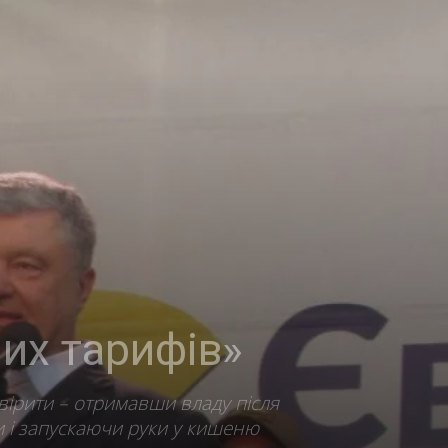
их тарифів»
вірити – отримавши владу після
и і запускаючи руки у кишеню