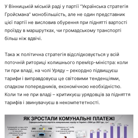
У Вінницькій міській раді у партії “Українська стратегія
Гройсмана” монобільшість, але не один представник
цієї партії не висловив обурення при піднятті вартості
проїзду в маршрутках, чи громадському транспорті
більш ніж вдвічі.
Така ж політична стратегія відслідковується у всій
поточній риториці колишнього прем’єр-міністра: коли
ти при владі, на чолі Уряду – рекордно підвищуєш
тарифи і виправдовуєш це світовими тенденціями,
спадком попередників, економічною необхідністю.
Коли ти не при владі – критикуєш урядовців за підняття
тарифів і звинувачуєш в некомпететності.