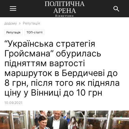
ПОЛІТИЧНА
АРЕНА
Вінниччини
додому
Репутація
Репутація
ТОП-статті
“Українська стратегія
Гройсмана” обурилась
підняттям вартості
маршруток в Бердичеві до
8 грн, після того як підняла
ціну у Вінниці до 10 грн
10.09.2021