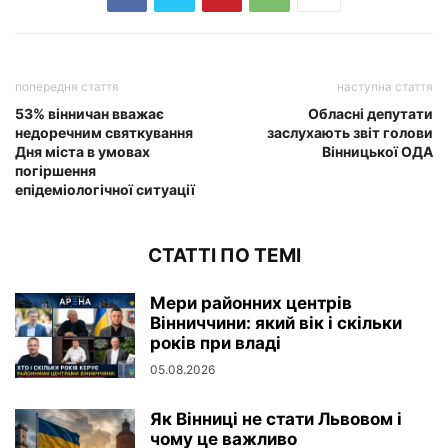
попередня стаття
наступна стаття
53% вінничан вважає
Обласні депутати
недоречним святкування
заслухають звіт голови
Дня міста в умовах
Вінницької ОДА
погіршення
епідеміологічної ситуації
СТАТТІ ПО ТЕМІ
Мери районних центрів
Вінниччини: який вік і скільки
років при владі
05.08.2026
Як Вінниці не стати Львовом і
чому це важливо