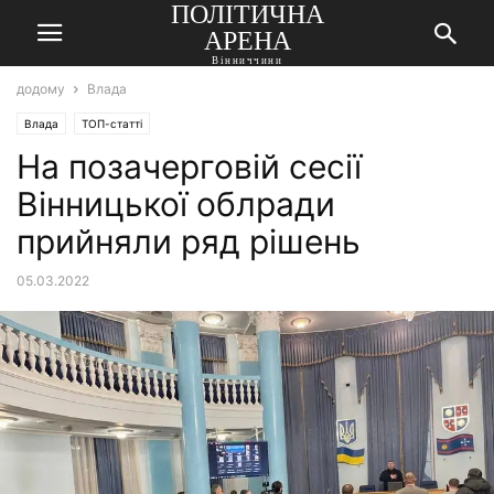
ПОЛІТИЧНА
АРЕНА
Вінниччини
додому
Влада
Влада
ТОП-статті
На позачерговій сесії
Вінницької облради
прийняли ряд рішень
05.03.2022