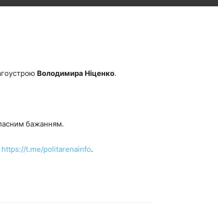
лагоустрою
Володимира Ніценко
.
власним бажанням.
и
https://t.me/politarenainfo
.