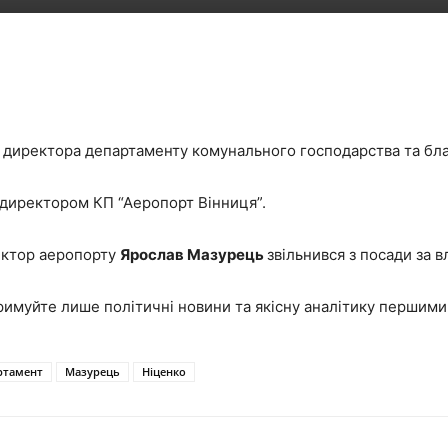
ди директора департаменту комунального господарства та б
директором КП “Аеропорт Вінниця”.
ектор аеропорту
Ярослав Мазурець
звільнився з посади за 
римуйте лише політичні новини та якісну аналітику першим
ртамент
Мазурець
Ніценко