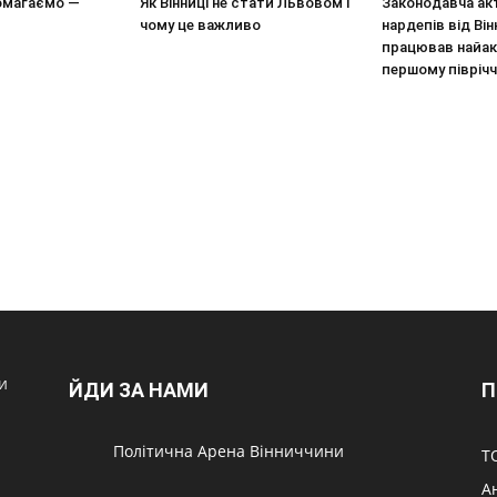
омагаємо —
Як Вінниці не стати Львовом і
Законодавча ак
чому це важливо
нардепів від Він
працював найак
першому піврічч
и
ЙДИ ЗА НАМИ
П
Політична Арена Вінниччини
Т
А