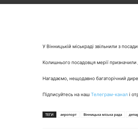
У Вінницькій міськраді звільнили з поса
Колишнього посадовця мерії призначили 
Нагадаємо, нещодавно багаторічний дир
Підписуйтесь на наш
Телеграм-канал
і от
ТЕГИ
аеропорт
Вінницька міська рада
депа