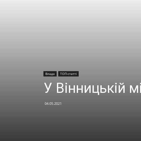
Влада
ТОП-статті
У Вінницькій мі
04.05.2021