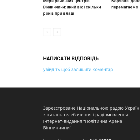
Мери районних центрів
Борзова: доп
Вінниччини: який вік і скільки
перемагаємо
років при владі
НАПИСАТИ ВІДПОВІДЬ
увійдіть щоб залишити коментар
Зареєстроване Національною радою Україн
з питань телебачення і радіомовлення
Інтернет-видання “Політична Арена
Вінниччини”