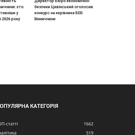
тивність
Директор Бюро економічної
ниччини: хто
безпеки Цивінський оголосив
тивніше у
конкурс на керівника БЕБ
і 2026 року
Вінниччини
ОПУЛЯРНА КАТЕГОРІЯ
ОП-статті
1662
налітика
519