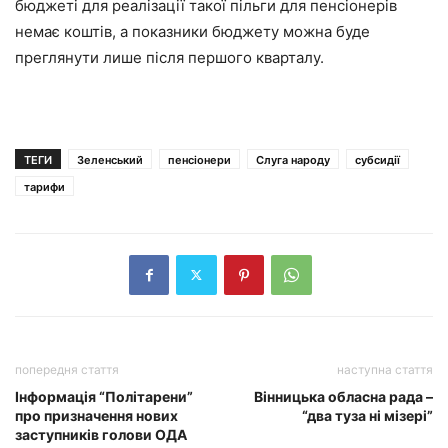
бюджеті для реалізації такої пільги для пенсіонерів
немає коштів, а показники бюджету можна буде
преглянути лише після першого кварталу.
ТЕГИ
Зеленський
пенсіонери
Слуга народу
субсидії
тарифи
попередня стаття
наступна стаття
Інформація “Політарени”
Вінницька обласна рада –
про призначення нових
“два туза ні мізері”
заступників голови ОДА