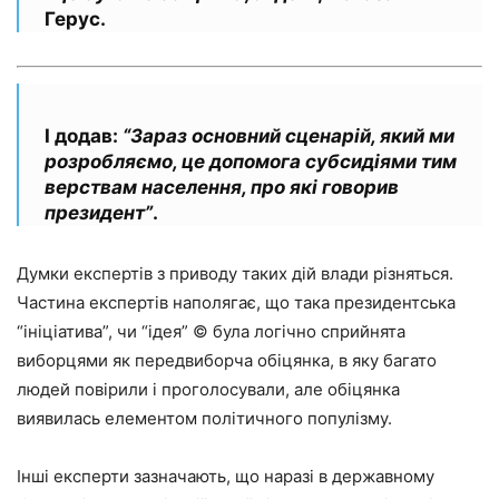
Герус.
І додав:
“Зараз основний сценарій, який ми
розробляємо, це допомога субсидіями тим
верствам населення, про які говорив
президент”
.
Думки експертів з приводу таких дій влади різняться.
Частина експертів наполягає, що така президентська
“ініціатива”, чи “ідея” © була логічно сприйнята
виборцями як передвиборча обіцянка, в яку багато
людей повірили і проголосували, але обіцянка
виявилась елементом політичного популізму.
Інші експерти зазначають, що наразі в державному