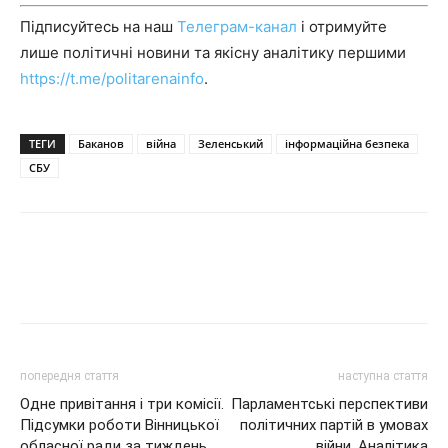
Підписуйтесь на наш
Телеграм-канал
і отримуйте
лише політичні новини та якісну аналітику першими
https://t.me/politarenainfo
.
ТЕГИ
Баканов
війна
Зеленський
інформаційна безпека
СБУ
попередня стаття
наступна стаття
Одне привітання і три комісії.
Парламентські перспективи
Підсумки роботи Вінницької
політичних партій в умовах
обласної ради за тиждень
війни. Аналітика