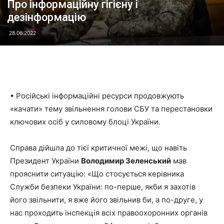
Про інформаційну гігієну і
дезінформацію
28.06.2022
• Російські інформаційні ресурси продовжують
«качати» тему звільнення голови СБУ та перестановки
ключових осіб у силовому блоці України.
Справа дійшла до тієї критичної межі, що навіть
Президент України
Володимир Зеленський
мав
прояснити ситуацію: «Що стосується керівника
Служби безпеки України: по-перше, якби я захотів
його звільнити, я вже його звільнив би, а по-друге, у
нас проходить інспекція всіх правоохоронних органів