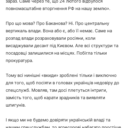
зараз. Саме через те, що 24 лютого відбулося
повномасштабне вторгнення РФ на нашу землю».
Про що мова? Про Баканова? Ні. Про центральну
вертикаль влади. Вона або є, або її немає. Саме на
розпад влади розраховували росіяни, коли
висаджували десант під Києвом. Але всі структури та
посадовці залишилися на місцях. Побігла тільки
прокуратура.
Тому всі нинішні «вкиди» зроблені тільки і виключно
для того, щоб посіяти в головах українців недовіру до
спецслужб. Мовляв, там досі плетуться інтриги,
замість того, щоб карати зрадників та виявляти
шпигунів.
І якщо ми не будемо довіряти українській владі та
нашим спецслужбам, то агресорові набагато простіше