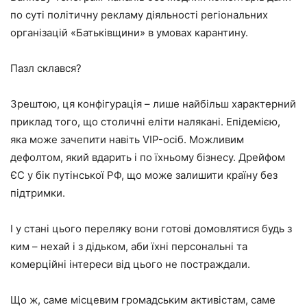
по суті політичну рекламу діяльності регіональних
організацій «Батьківщини» в умовах карантину.
Пазл склався?
Зрештою, ця конфігурація – лише найбільш характерний
приклад того, що столичні еліти налякані. Епідемією,
яка може зачепити навіть VIP-осіб. Можливим
дефолтом, який вдарить і по їхньому бізнесу. Дрейфом
ЄС у бік путінської РФ, що може залишити країну без
підтримки.
І у стані цього переляку вони готові домовлятися будь з
ким – нехай і з дідьком, аби їхні персональні та
комерційні інтереси від цього не постраждали.
Що ж, саме місцевим громадським активістам, саме