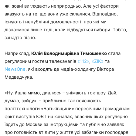
які зовні виглядають неприродньо. Але усі фактори
вказують на те, що вони уже склалися. Відповідно,
існують і непублічні домовленості, про які ми
дізнаємося лише тоді, коли відбудуться вибори. Тобто,
занадто пізно.
Наприклад,
Юлія Володимирівна Тимошенко
стала
регулярним гостем телеканалів
«112»
,
«ZIK»
та
NewsOne
, які входять де медіа-холдингу Віктора
Медведчука.
«Ну, йшла мимо, дивлюся – знімають ток-шоу. Дай,
думаю, зайду», – приблизно так пояснюють
політтехнологи «Батьківщини» пересічним громадянам
факт виступів ЮВТ на каналах, власник яких регулярно
їздить до Москви за інструкціями та публічно заявляє
про готовність втілити у життя усі забаганки господаря