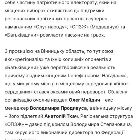
себе частину патріотичного електорату, який на
місцевих виборах схиляється до підтримки
регіональних політичних проєктів, всупереч
намаганням «Слуг народу», «ОПЗЖ» (Медведчук) та
«Батьківщини» розкласти пасьянс на трьох.
З проєкцією на Вінницьку область, то тут союз
екс-«регіоналів» та їхніх колишніх опонентів з
«Батьківщини» уже перетворився на реальність,
причому з одним кінцевим бенефіціаром. Нагадаємо,
що у минулому місяці в місцевому середовищі «біло-
сердешних» стався оксамитовий переворот. Обласну
організацію очолив нардеп
Олег Мейдич
– екс-
менеджер
Володимира Продивуса
, а вінницьку міську
– його підлеглий
Анатолій Ткач
. Регіональна структура
«ОПЗЖ» – давно під крилом Володимира Степановича,
там керує його виконавчий директора по Федерації