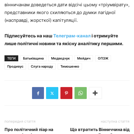
вінничанам доведеться дати відсічі цьому «тріумвірату»,
представники якого схиляються до думки лагідної
(насправді, жорсткої) капітуляції.
Підписуйтесь на наш
Телеграм-канал
і отримуйте
лише політичні новини та якісну аналітику першими.
ТЕГИ
Батьківщина
Медведчук
Мейдич
ОПЗЖ
Продивус
Слуга народу
Тимошенко
попередня стаття
наступна стаття
Про політичний піар на
Що втратить Вінниччина від