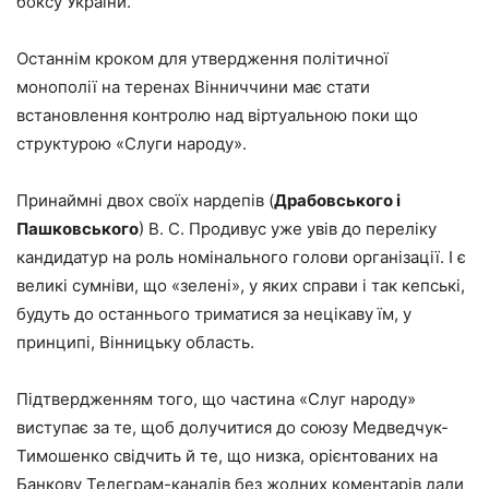
боксу України.
Останнім кроком для утвердження політичної
монополії на теренах Вінниччини має стати
встановлення контролю над віртуальною поки що
структурою «Слуги народу».
Принаймні двох своїх нардепів (
Драбовського і
Пашковського
) В. С. Продивус уже увів до переліку
кандидатур на роль номінального голови організації. І є
великі сумніви, що «зелені», у яких справи і так кепські,
будуть до останнього триматися за нецікаву їм, у
принципі, Вінницьку область.
Підтвердженням того, що частина «Слуг народу»
виступає за те, щоб долучитися до союзу Медведчук-
Тимошенко свідчить й те, що низка, орієнтованих на
Банкову Телеграм-каналів без жодних коментарів дали