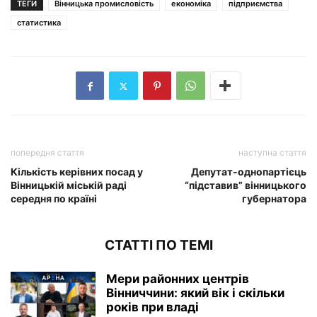
ТЕГИ
Вінницька промисловість
економіка
підприємства
статистика
попередня стаття
наступна стаття
Кількість керівних посад у
Депутат-однопартієць
Вінницькій міській раді
“підставив” вінницького
середня по країні
губернатора
СТАТТІ ПО ТЕМІ
Мери районних центрів
Вінниччини: який вік і скільки
років при владі