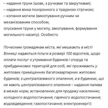
– надання труни (шовк, з ручками та закрутками);
– надання вінка похоронного з траурною стрічкою;
– копання могили (викопування ручним чи
механізованим способом,
опускання труни у могилу, закопування, формування
могильного насипу). Особисто
Почесним громадянам міста, які мешкають в місті
Вінниці надаються пільги в розмірі 100 відсотків, щодо
оплати послуг з утримання будинків і споруд та
прибудинкових територій для осіб, які проживають у
житлових приміщеннях багатоквартирних житлових
будинків; з централізованого опалення, а в будинках, що
не мають централізованого опалення – надання палива
в межах норм, встановлених для продажу населенню;
холодного водопостачання; гарячого водопостачання;
водовідведення; газопостачання; електроенергії;