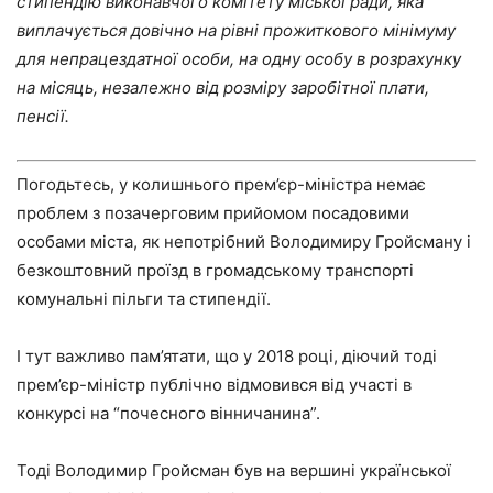
стипендію виконавчого комітету міської ради, яка
виплачується довічно на рівні прожиткового мінімуму
для непрацездатної особи, на одну особу в розрахунку
на місяць, незалежно від розміру заробітної плати,
пенсії.
Погодьтесь, у колишнього прем’єр-міністра немає
проблем з позачерговим прийомом посадовими
особами міста, як непотрібний Володимиру Гройсману і
безкоштовний проїзд в громадському транспорті
комунальні пільги та стипендії.
І тут важливо пам’ятати, що у 2018 році, діючий тоді
прем’єр-міністр публічно відмовився від участі в
конкурсі на “почесного вінничанина”.
Тоді Володимир Гройсман був на вершині української