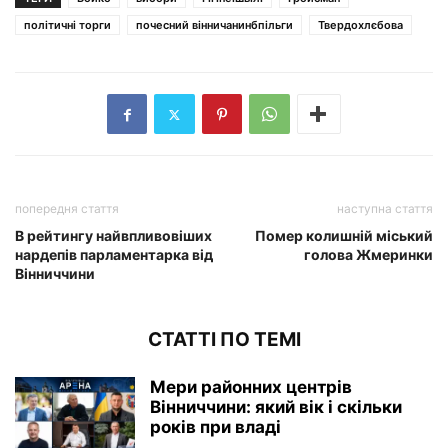
політичні торги
почесний вінничанинбпільги
Твердохлєбова
попередня стаття
наступна стаття
В рейтингу найвпливовіших
Помер колишній міський
нардепів парламентарка від
голова Жмеринки
Вінниччини
СТАТТІ ПО ТЕМІ
Мери районних центрів
Вінниччини: який вік і скільки
років при владі