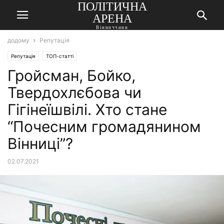
ПОЛІТИЧНА
АРЕНА
Вінниччини
додому
Репутація
Репутація
ТОП-статті
Гройсман, Бойко,
Твердохлєбова чи
Гігінеїшвілі. Хто стане
“Почесним громадянином
Вінниці”?
02.07.2021