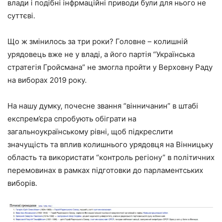
влади і подібні інфрмаційні приводи були для нього не
суттєві.
Що ж змінилось за три роки? Головне – колишній
урядовець вже не у владі, а його партія “Українська
стратегія Гройсмана” не змогла пройти у Верховну Раду
на виборах 2019 року.
На нашу думку, почесне звання “вінничанин” в штабі
експрем’єра спробують обіграти на
загальноукраїнському рівні, щоб підкреслити
значущість та вплив колишнього урядовця на Вінницьку
область та використати “контроль регіону” в політичних
перемовинах в рамках підготовки до парламентських
виборів.