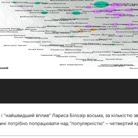
і “найшвидший вплив” Лариса Білозір восьма, за кількістю зв
чині потрібно попрацювати над “популярністю” – четвертий к