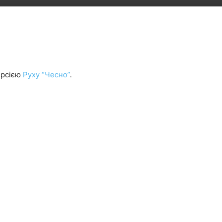
ерсією
Руху “Чесно”
.