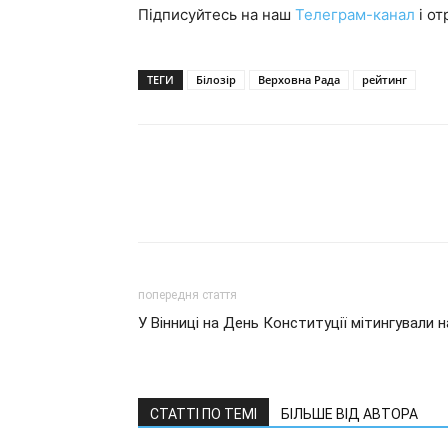
Підписуйтесь на наш
Телеграм-канал
і от
ТЕГИ
Білозір
Верховна Рада
рейтинг
попередня стаття
У Вінниці на День Конституції мітингували 
СТАТТІ ПО ТЕМІ
БІЛЬШЕ ВІД АВТОРА