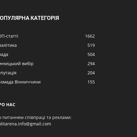
ОПУЛЯРНА КАТЕГОРІЯ
ОП-статті
1662
налітика
519
лада
504
інницький вибір
294
епутація
204
ромада Вінниччини
155
РО НАС
о питанням співпраці та реклами:
olitarena.info@gmail.com