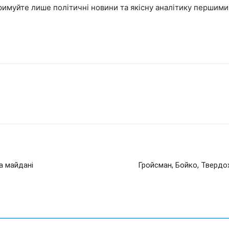
римуйте лише політичні новини та якісну аналітику першим
на майдані
Гройсман, Бойко, Твердох