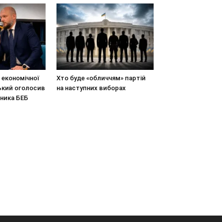
економічної
Хто буде «обличчям» партій
ький оголосив
на наступних виборах
вника БЕБ