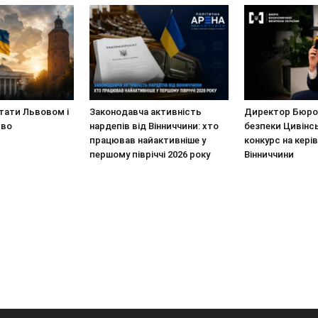
стати Львовом і
Законодавча активність
Директор Бюро 
иво
нардепів від Вінниччини: хто
безпеки Цивінс
працював найактивніше у
конкурс на кері
першому півріччі 2026 року
Вінниччини