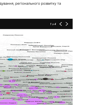
дування, регіонального розвитку та
1
з 4