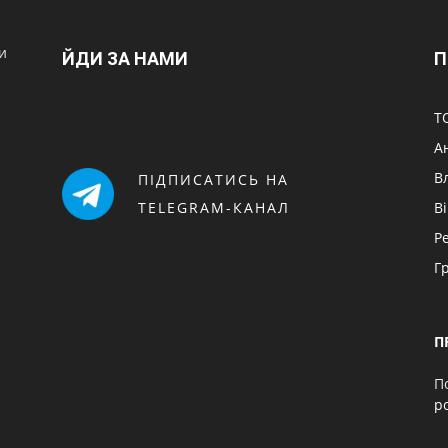
и
ЙДИ ЗА НАМИ
П
Т
А
В
ПІДПИСАТИСЬ НА
TELEGRAM-КАНАЛ
В
Р
Г
П
П
p