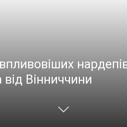
йвпливовіших нардепі
 від Вінниччини