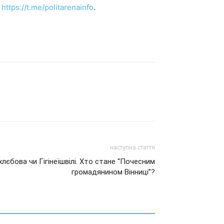
и
https://t.me/politarenainfo
.
наступна стаття
лєбова чи Гігінеїшвілі. Хто стане “Почесним
громадянином Вінниці”?