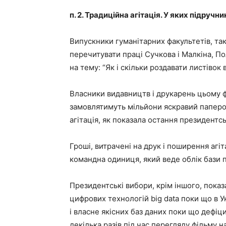
п. 2. Традиційна агітація. У яких підручни
Випускники гуманітарних факультетів, так 
перечитувати праці Сучкова і Малкіна, По
на тему: “Як і скільки роздавати листівок в
Власники видавництв і друкарень цьому ф
замовлятимуть мільйони яскравий паперов
агітація, як показала остання президентс
Гроші, витрачені на друк і поширення агіт
командна одиниця, який веде облік бази п
Президентські вибори, крім іншого, пока
цифрових технологій big data поки що в Ук
і власне якісних баз даних поки що дефіц
декілька разів під час перегляду фільму н