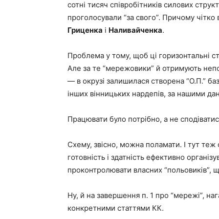
сотні тисяч співробітників силових структу
проголосували “за свого”. Причому чітко 
Гриценка
і
Наливайченка
.
Проблема у тому, щоб ці горизонтальні ст
Але за те “мережовики” й отримують непо
— в окрузі залишилася створена “О.П.” база
інших вінницьких нардепів, за нашими дани
Працювати було потрібно, а не сподіватис
Схему, звісно, можна поламати. І тут теж с
готовність і здатність ефективно організув
проконтролювати власних “польовиків”, щ
Ну, й на завершення п. 1 про “мережі”, н
конкретними статтями КК.