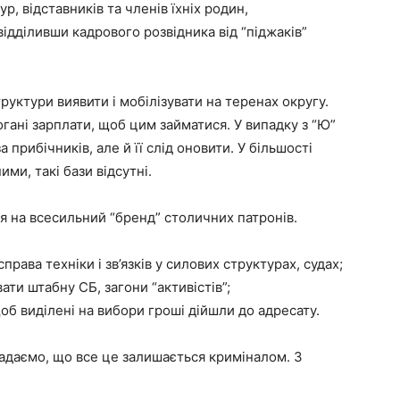
р, відставників та членів їхніх родин,
відділивши кадрового розвідника від “піджаків”
руктури виявити і мобілізувати на теренах округу.
гані зарплати, щоб цим займатися. У випадку з “Ю”
 прибічників, але й її слід оновити. У більшості
ми, такі бази відсутні.
я на всесильний “бренд” столичних патронів.
права техніки і зв’язків у силових структурах, судах;
ати штабну СБ, загони “активістів”;
об виділені на вибори гроші дійшли до адресату.
агадаємо, що все це залишається криміналом. З