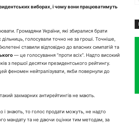
резидентських виборах, і чому вони працюватимуть
ювати. Громадяни України, які збиралися брати
х дільниць, голосували точно не за гроші. Точніше,
 бюлетені ставили відповідно до власних симпатій та
ького
— це голосування “проти всіх”. Надто високий
иків з першої десятки президентського рейтингу.
ей феномен нейтралізувати, якби повернули до
 такий захмарних антирейтингів не мають.
о і знають, то голос продати можуть, не надто
о мандату та не даючи оцінки тим методам, за