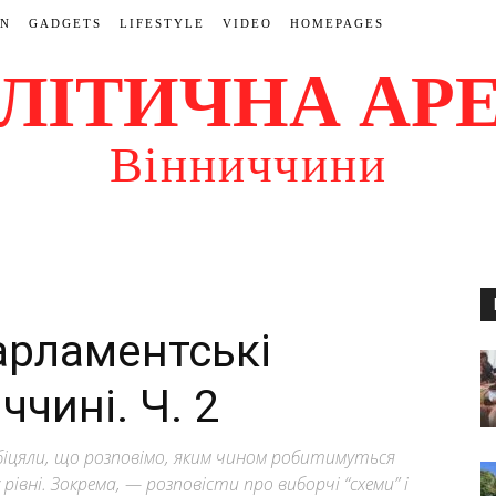
ON
GADGETS
LIFESTYLE
VIDEO
HOMEPAGES
ЛІТИЧНА АР
Вінниччини
арламентські
ччині. Ч. 2
біцяли, що розповімо, яким чином робитимуться
івні. Зокрема, — розповісти про виборчі “схеми” і