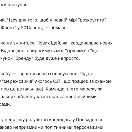
ати наступні.
й. Часу для того, щоб у повній мірі “розкрутити”
 Фронт” у 2014 році) — обмаль.
дно не зміниться. Нових ідей, як і кардинально нових
 Відповідно, обиратимуть між “гіршими” і “ще
ахунок “бренду” буде дуже непросто.
собу — гарантованого голосування. Під це
 “мережовиків” якогось О.П., що працює за схемою
вімо про це детальніше). Команда плете мережу за
льних зв’язків у кластерах за професійними,
сами.
ль у непогану результаті кандидата у Президенти
наково неприємними політичними персонажами,