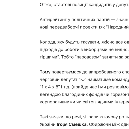
Отже, стартові позиції кандидатів у депут
Антирейтинг у політичних партій — значни
нові передвиборчі проекти (як “Народний
Колода, яку будуть тасувати, якісно все о
підходів до роботи з виборцями не видно.
гіршими”. Тобто “паровозом” затягти за р
Тому повертаємося до випробованого спо
черговий депутат “Ю” найматиме команду
“1 х 4 х 8” і т.д. (прийде час і ми розпо
легендою благодійних фондів чи горизонта
корпоративними чи світоглядними інтере
Такі зв’язки, до речі, зіграли ключову ро
України
Ігоря Смешка
. Обираючи між од