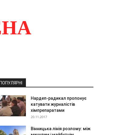
ЕНА
ПОПУЛЯРНІ
Нардеп-радикал пропонує
катувати журналістів
хімпрепаратами
20.11.2017
Вінницька лінія розлому: між
минулим і майбутнім