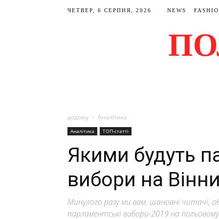
ЧЕТВЕР, 6 СЕРПНЯ, 2026
NEWS
FASHI
ПО
додому
Аналітика
Аналітика
ТОП-статті
Якими будуть п
вибори на Вінни
Минулого разу ми вам, шановні читачі, о
парламентські вибори-2019 на польовому р