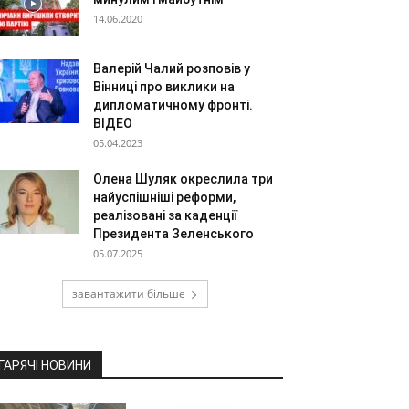
14.06.2020
Валерій Чалий розповів у
Вінниці про виклики на
дипломатичному фронті.
ВІДЕО
05.04.2023
Олена Шуляк окреслила три
найуспішніші реформи,
реалізовані за каденції
Президента Зеленського
05.07.2025
завантажити більше
ГАРЯЧІ НОВИНИ