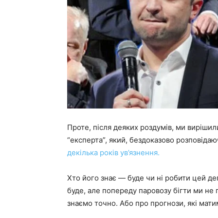
Проте, після деяких роздумів, ми виріши
“експерта”, який, бездоказово розповідаюч
декілька років ув’язнення.
Хто його знає — буде чи ні робити цей д
буде, але попереду паровозу бігти ми не
знаємо точно. Або про прогнози, які мати