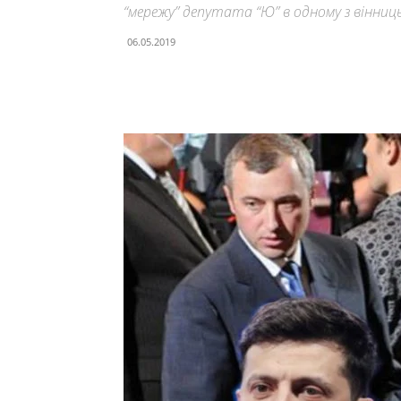
“мережу” депутата “Ю” в одному з вінниць
06.05.2019