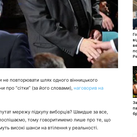
Г
в
ве
п
Ре
ли не повторювати шлях одного вінницького
и про “сітки” (за його словами),
наговорив на
За
па
епутат мережу підкупу виборців? Швидше за все,
б
 поспішаємо, тому говоритимемо лише про те, що
муть високі шанси на втілення у реальності.