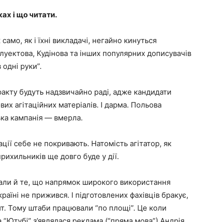
ках і що читати.
само, як і їхні викладачі, негайно кинуться
луектова, Кудінова та інших популярних дописувачів
 одні руки”.
акту будуть надзвичайно раді, адже кандидати
их агітаційних матеріалів. І дарма. Польова
ька кампанія — вмерла.
ації себе не покривають. Натомість агітатор, як
рихильників ще довго буде у дії.
зали й те, що напрямок широкого використання
раїні не прижився. І підготовлених фахівців бракує,
ит. Тому штаби працювали “по площі”. Це коли
а “Ютубі” з’являлася реклама (“пряма мова”) Андрія