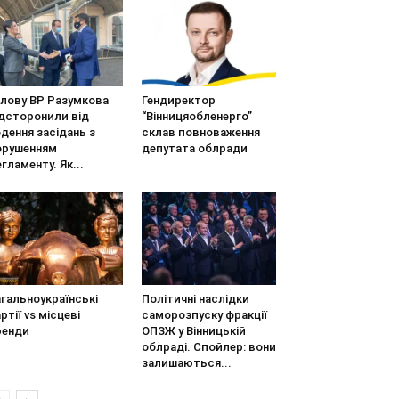
олову ВР Разумкова
Гендиректор
ідсторонили від
“Вінницяобленерго”
дення засідань з
склав повноваження
орушенням
депутата облради
гламенту. Як...
гальноукраїнські
Політичні наслідки
ртії vs місцеві
саморозпуску фракції
ренди
ОПЗЖ у Вінницькій
облраді. Спойлер: вони
залишаються...