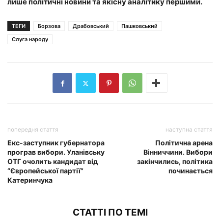
лише політичні новини та якісну аналітику першими.
ТЕГИ
Борзова
Драбовський
Пашковський
Слуга народу
попередня стаття
наступна стаття
Екс-заступник губернатора
Політична арена
програв вибори. Уланівську
Вінниччини. Вибори
ОТГ очолить кандидат від
закінчились, політика
“Європейської партії”
починається
Катеринчука
СТАТТІ ПО ТЕМІ