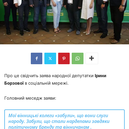
Про це свідчить заява народної депутатки
Ірини
Борзової
в соціальній мережі.
Головний меседж заяви:
Мої вінницькі колеги «забули», що вони слуги
народу. Забули, що стали нардепами завдяки
політичному бренду та вінничанам .