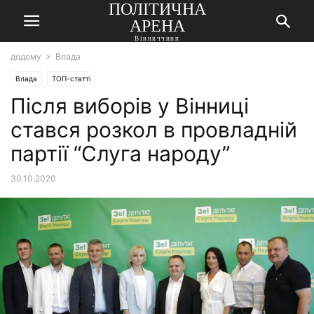
ПОЛІТИЧНА
АРЕНА
Вінниччини
додому
Влада
Влада
ТОП-статті
Після виборів у Вінниці
стався розкол в провладній
партії “Слуга народу”
30.10.2020