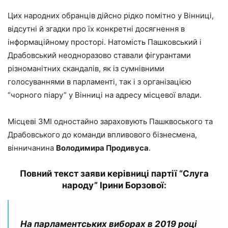
Цих народних обранців дійсно рідко помітно у Вінниці,
відсутні й згадки про їх конкретні досягнення в
інформаційному просторі. Натомість Пашковський і
Драбовський неодноразово ставали фігурантами
різноманітних скандалів, як із сумнівними
голосуваннями в парламенті, так і з організацією
“чорного піару” у Вінниці на адресу місцевої влади.
Місцеві ЗМІ одностайно зараховують Пашквоського та
Драбовського до команди впливового бізнесмена,
вінничанина
Володимира Продивуса
.
Повний текст заяви керівниці партії “Слуга
народу” Ірини Борзової:
На парламентських виборах в 2019 році