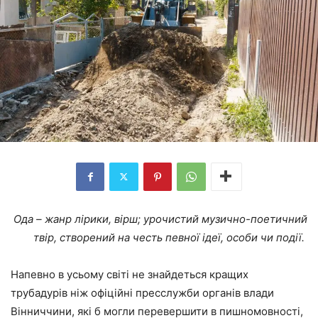
Ода – жанр лірики, вірш; урочистий музично-поетичний
твір, створений на честь певної ідеї, особи чи події.
Напевно в усьому світі не знайдеться кращих
трубадурів ніж офіційні пресслужби органів влади
Вінниччини, які б могли перевершити в пишномовності,