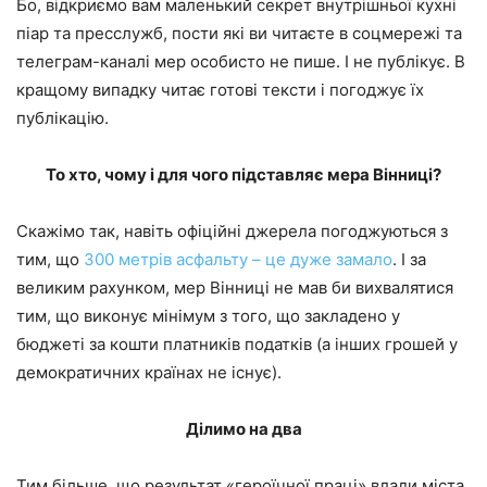
Бо, відкриємо вам маленький секрет внутрішньої кухні
піар та пресслужб, пости які ви читаєте в соцмережі та
телеграм-каналі мер особисто не пише. І не публікує. В
кращому випадку читає готові тексти і погоджує їх
публікацію.
То хто, чому і для чого підставляє мера Вінниці?
Скажімо так, навіть офіційні джерела погоджуються з
тим, що
300 метрів асфальту – це дуже замало
. І за
великим рахунком, мер Вінниці не мав би вихвалятися
тим, що виконує мінімум з того, що закладено у
бюджеті за кошти платників податків (а інших грошей у
демократичних країнах не існує).
Ділимо на два
Тим більше, що результат «героїчної праці» влади міста