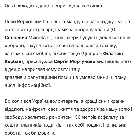
Ось і виходить дещо неприглядна картинка.
Поки Верховний Головнокомандувач нагороджує мерів
обласних центрів орденами за оборону країни (
О.
Сенкевич
Миколаїв), а інші мери будують декілька ліній
оборони, закупляють за свої власні кошти техніку,
вантажні автомобілі, пікапи тощо (Дніпро –
Філатов/
Корбан
), пресслужба
Сергія Моргунова
виставляє його
в дещо неприглядному світлі та у
вразливій репутаційній позиції в умовах війни. В тому
числі інформаційної.
Бо коли вся Україна волонтерить, а кращі сини країни
віддають на фронті своє життя та здоров’я за нашу волю і
свободу, хвалитись ремонтом 150 метрів асфальту за
кошти платників податків – так собі подвиг. Не пильна
робота, так би мовити.