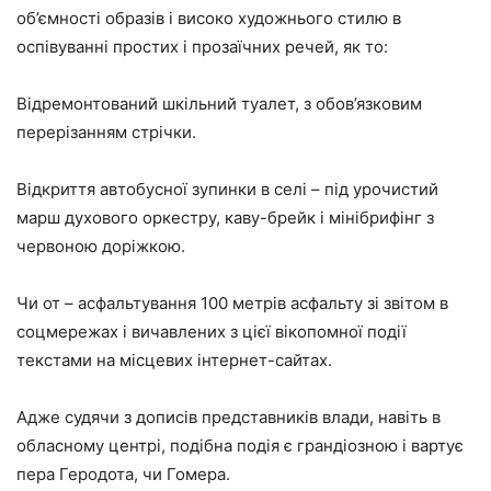
об’ємності образів і високо художнього стилю в
оспівуванні простих і прозаїчних речей, як то:
Відремонтований шкільний туалет, з обов’язковим
перерізанням стрічки.
Відкриття автобусної зупинки в селі – під урочистий
марш духового оркестру, каву-брейк і мінібрифінг з
червоною доріжкою.
Чи от – асфальтування 100 метрів асфальту зі звітом в
соцмережах і вичавлених з цієї вікопомної події
текстами на місцевих інтернет-сайтах.
Адже судячи з дописів представників влади, навіть в
обласному центрі, подібна подія є грандіозною і вартує
пера Геродота, чи Гомера.