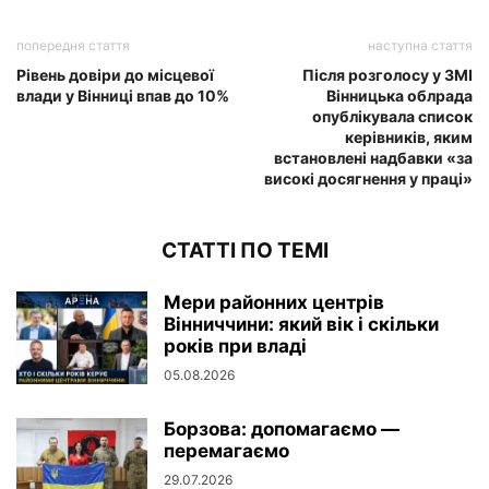
попередня стаття
наступна стаття
Рівень довіри до місцевої
Після розголосу у ЗМІ
влади у Вінниці впав до 10%
Вінницька облрада
опублікувала список
керівників, яким
встановлені надбавки «за
високі досягнення у праці»
СТАТТІ ПО ТЕМІ
Мери районних центрів
Вінниччини: який вік і скільки
років при владі
05.08.2026
Борзова: допомагаємо —
перемагаємо
29.07.2026