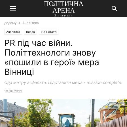
ПОЛІТИЧНА
АРЕНА
Вінниччини
додому
Аналітика
Аналітика
Влада
ТОП-статті
PR під час війни.
Політтехнологи знову
«пошили в герої» мера
Вінниці
​​Ода метру асфальта. Підставити мера - mission complete.
19.06.2022