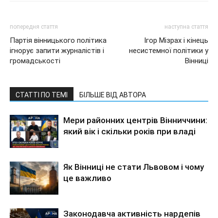
попередня стаття
наступна стаття
Партія вінницького політика
Ігор Мізрах і кінець
ігнорує запити журналістів і
несистемної політики у
громадськості
Вінниці
СТАТТІ ПО ТЕМІ
БІЛЬШЕ ВІД АВТОРА
Мери районних центрів Вінниччини:
який вік і скільки років при владі
Як Вінниці не стати Львовом і чому
це важливо
Законодавча активність нардепів