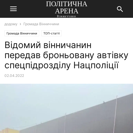
ПОЛІТИЧНА
АРЕНА
Вінниччини
додому
Громада Вінниччини
Громада Вінниччини
ТОП-статті
Відомий вінничанин
передав броньовану автівку
спецпідрозділу Нацполіції
02.04.2022