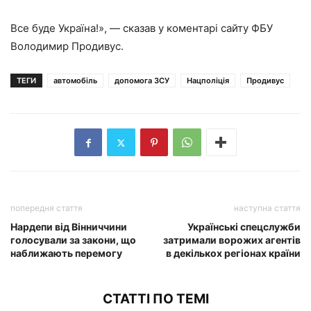
Все буде Україна!», — сказав у коментарі сайту ФБУ
Володимир Продивус.
ТЕГИ
автомобіль
допомога ЗСУ
Нацполіція
Продивус
попередня стаття
наступна стаття
Нардепи від Вінниччини
Українські спецслужби
голосували за закони, що
затримали ворожих агентів
наближають перемогу
в декількох регіонах країни
СТАТТІ ПО ТЕМІ