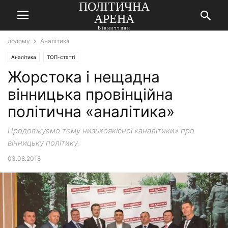
ПОЛІТИЧНА
АРЕНА
Вінниччини
додому
Аналітика
Аналітика
ТОП-статті
Жорстока і нещадна
вінницька провінційна
політична «аналітика»
Продовжуємо тему низькоякісної «аналітики» про
вінницьку політику.
03.08.2018