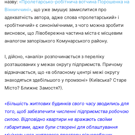
назву:
«Пролетарсько-робітнича вотчина Порошенка на
Вінниччині»
, що уже змушує замислитися про
адекватність автора, адже слова «пролетарський» і
«робітничий» є синонімічними, з чого можна зробити
висновок, що Лівобережна частина міста є місцевим
аналогом запорізького Комунарського району.
І, дійсно, «аналіз» розпочинається з переліку
розташованих у межах округу підприємств. Причому
відзначається, що «в обласному центрі межі округу
знаходяться здебільшого у промзоні» (Київська? Старе
Місто? Ближнє Замостя?).
«Більшість житлових будинків свого часу зводились для
того, щоб забезпечити численні підприємства робочою
силою. Відповідно квартири не вражають своїми
габаритами, адже були створені для облаштування
мінімального житлового простору різноробочих.