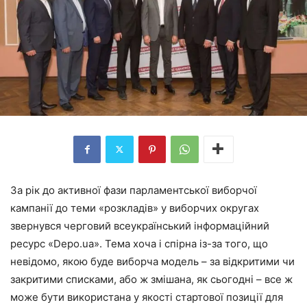
За рік до активної фази парламентської виборчої
кампанії до теми «розкладів» у виборчих округах
звернувся черговий всеукраїнський інформаційний
ресурс «Depo.ua». Тема хоча і спірна із-за того, що
невідомо, якою буде виборча модель – за відкритими чи
закритими списками, або ж змішана, як сьогодні – все ж
може бути використана у якості стартової позиції для