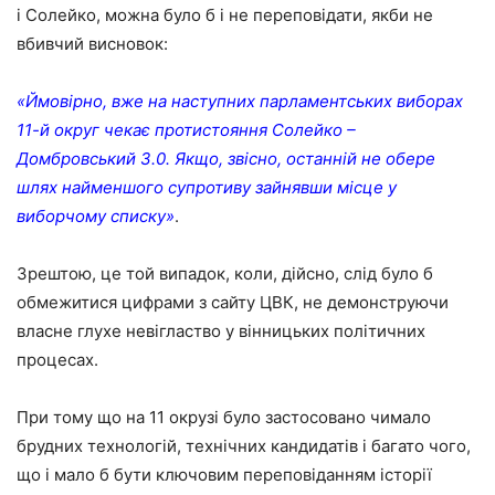
і Солейко, можна було б і не переповідати, якби не
вбивчий висновок:
«Ймовірно, вже на наступних парламентських виборах
11-й округ чекає протистояння Солейко –
Домбровський 3.0. Якщо, звісно, останній не обере
шлях найменшого супротиву зайнявши місце у
виборчому списку»
.
Зрештою, це той випадок, коли, дійсно, слід було б
обмежитися цифрами з сайту ЦВК, не демонструючи
власне глухе невігластво у вінницьких політичних
процесах.
При тому що на 11 окрузі було застосовано чимало
брудних технологій, технічних кандидатів і багато чого,
що і мало б бути ключовим переповіданням історії