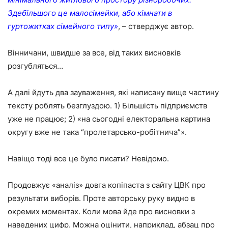
Здебільшого це малосімейки, або кімнати в
гуртожитках сімейного типу»
, – стверджує автор.
Вінничани, швидше за все, від таких висновків
розгубляться…
А далі йдуть два зауваження, які написану вище частину
тексту роблять безглуздою. 1) Більшість підприємств
уже не працює; 2) «на сьогодні електоральна картина
округу вже не така “пролетарсько-робітнича”».
Навіщо тоді все це було писати? Невідомо.
Продовжує «аналіз» довга копіпаста з сайту ЦВК про
результати виборів. Проте авторську руку видно в
окремих моментах. Коли мова йде про висновки з
наведених цифр. Можна оцінити, наприклад, абзац про