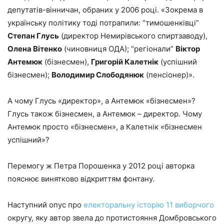
депутатів-вінничан, обраних у 2006 році. «Зокрема в
українську політику тоді потрапили: “тимошенківці”
Степан Глусь
(директор Немирівського спиртзаводу),
Олена Вітенко
(чиновниця ОДА); “регіонали”
Віктор
Антемюк
(бізнесмен),
Григорій Калетнік
(успішний
бізнесмен);
Володимир Слободянюк
(пенсіонер)».
А чому Глусь «директор», а Антемюк «бізнесмен»?
Глусь також бізнесмен, а Антемюк – директор. Чому
Антемюк просто «бізнесмен», а Калетнік «бізнесмен
успішний»?
Перемогу ж Петра Порошенка у 2012 році авторка
пояснює винятково відкриттям фонтану.
Наступний опус про
електоральну історію 11 виборчого
округу, яку автор звела до протистояння Домбровського