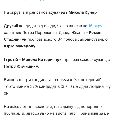
На окрузі виграв самовисуванець
Микола Кучер
.
Другий
кандидат від влади, якого вписав на
16 округ
соратник Петра Порошенка, Давид Жванія –
Роман
Стаднійчук
програв всього 34 голоса самовисуванцю
Юрію Македону
.
І третій
–
Микола Катеринчук
, програв самовисуванцю
Петру Юрчишину
.
Висновок: три кандидата з восьми = “чи не єдиний”.
Тобто майже 37% кандидатів (3 з 8) це одна людина. Ну
ок.
На якісь логічні висновки, на відміну від попередніх
публікацій, автора явно не вистачило. Принаймні за це