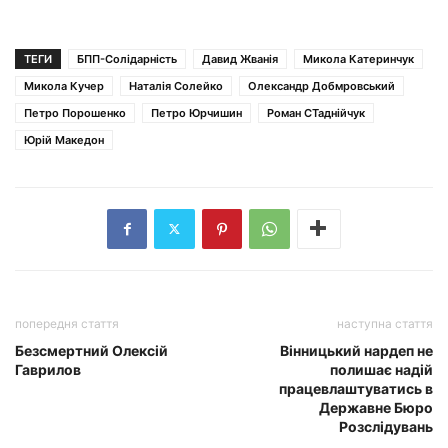
ТЕГИ
БПП-Солідарність
Давид Жванія
Микола Катеринчук
Микола Кучер
Наталія Солейко
Олександр Добмровський
Петро Порошенко
Петро Юрчишин
Роман СТаднійчук
Юрій Македон
попередня стаття
наступна стаття
Безсмертний Олексій
Вінницький нардеп не
Гаврилов
полишає надій
працевлаштуватись в
Державне Бюро
Розслідувань