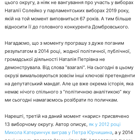
цього округу, а ніяк не вангування про участь у виборах
Наталії Солейко у парламентських виборах 2019 року,
якій на той момент виповниться 67 років. А тим більше
відносити її до головного конкурента Домбровського.
Нагадаємо, що з моменту програшу з дуже поганим
результатом в 2014 році, жодної політичної, публічної,
громадської діяльності Наталія Петрівна не
демонструвала. Від слова “взагалі”. На сьогодні в цьому
окрузі вимальовуються зовсім інші ключові претенденти
на депутатський мандат. Але це вже окрема історія, яка
немає нічого спільного з “політичною аналітикою” яку
ми сьогодні намагаємось розібрати по поличкам.
Нарешті, третій на даний момент «нарис» присвячено
13 виборчому округу. Автор описує,
як у 2012 році
Микола Катеринчук виграв у Петра Юрчишина
, а у 2014