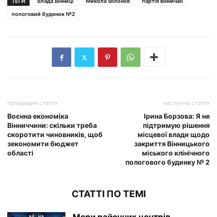
ТЕГИ
Влада Вінниці
Микола Філонов
партія вінничан
пологовий будинок №2
попередня стаття
наступна стаття
Воєнна економіка
Ірина Борзова: Я не
Вінниччини: скільки треба
підтримую рішення
скоротити чиновників, щоб
місцевої влади щодо
зекономити бюджет
закриття Вінницького
області
міського клінічного
пологового будинку № 2
СТАТТІ ПО ТЕМІ