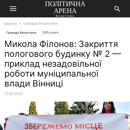
ПОЛІТИЧНА
АРЕНА
Вінниччини
додому
Громада Вінниччини
Громада Вінниччини
ТОП-статті
Микола Філонов: Закриття
пологового будинку № 2 —
приклад незадовільної
роботи муніципальної
влади Вінниці
27.09.2022