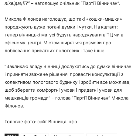
ліквідації?”
– наголошує очільник “Партії Вінничан”.
Микола Філонов наголошує, що такі «кошки-мишки»
породжують дуже погані думки і чутки. На кшталт:
тепер вінницькі матусі будуть народжувати в ТЦ чи в
офісному центрі. Містом ширяться розмови про
лобіювання приватних пологових і таке інше.
“Закликаю владу Вінниці дослухатись до думки вінничан
і прийняти зважене рішення, провести консультації з
колективом пологового будинку і зробити все можливе,
щоб зберегти комфортні умови і придатні умови для
мешканців громади” – голова “Партії Вінничан” Микола
Філонов.
Головне фото: сайт Вінниця.інфо