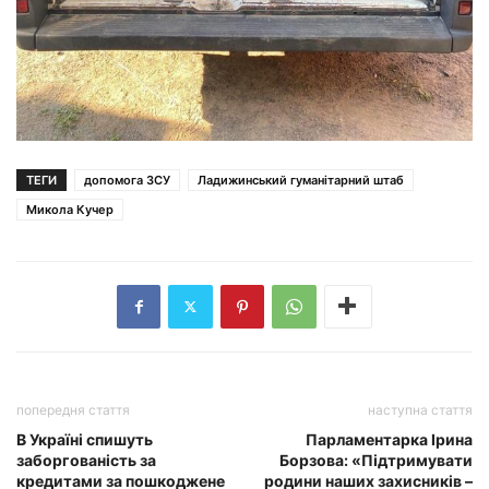
ТЕГИ
допомога ЗСУ
Ладижинський гуманітарний штаб
Микола Кучер
попередня стаття
наступна стаття
В Україні спишуть
Парламентарка Ірина
заборгованість за
Борзова: «Підтримувати
кредитами за пошкоджене
родини наших захисників –