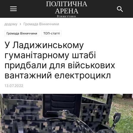
ПОЛІТИЧНА
АРЕНА
Вінниччини
додому
Громада Вінниччини
Громада Вінниччини
ТОП-статті
У Ладижинському
гуманітарному штабі
придбали для військових
вантажний електроцикл
13.07.2022