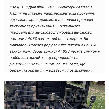
«За ці 138 днів війни наш Гуманітарний штаб в
Ладижині отримує найрізноманітніші прохання:
від гуманітарної допомоги до певних приладів
тактичного призначення. З останнього –
придбали для військовослужбовців військової
частини А4038 вантажний електроцикл. Як
виявилось і такого роду техніка потрібна нашим
захисникам.
Зараз армійці А4038 несуть службу у
найбільш гарячій точці передової – на
Донеччині!
Вдячні нашим воїнам за те, що
бережуть Україну!», – йдеться у повідомленні.