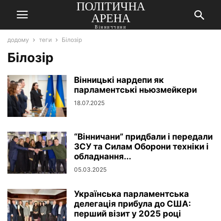
ПОЛІТИЧНА
АРЕНА
Вінниччини
додому
теги
Білозір
Білозір
Вінницькі нардепи як
парламентські ньюзмейкери
18.07.2025
“Вінничани” придбали і передали
ЗСУ та Силам Оборони техніки і
обладнання...
05.03.2025
Українська парламентська
делегація прибула до США:
перший візит у 2025 році