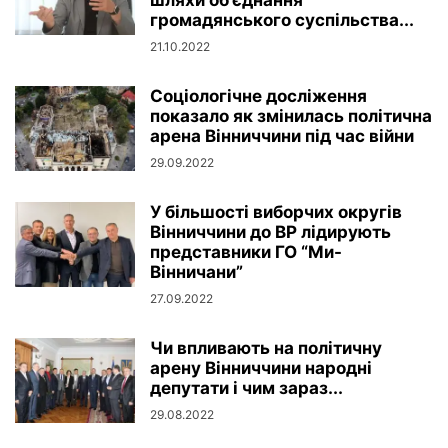
шляхи об’єднання
громадянського суспільства...
21.10.2022
Соціологічне досліження
показало як змінилась політична
арена Вінниччини під час війни
29.09.2022
У більшості виборчих округів
Вінниччини до ВР лідирують
представники ГО “Ми-
Вінничани”
27.09.2022
Чи впливають на політичну
арену Вінниччини народні
депутати і чим зараз...
29.08.2022