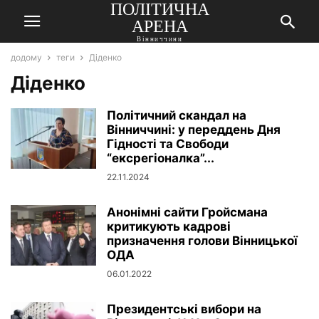
ПОЛІТИЧНА
АРЕНА
Вінниччини
додому
теги
Діденко
Діденко
Політичний скандал на
Вінниччині: у переддень Дня
Гідності та Свободи
“ексрегіоналка”...
22.11.2024
Анонімні сайти Гройсмана
критикують кадрові
призначення голови Вінницької
ОДА
06.01.2022
Президентські вибори на