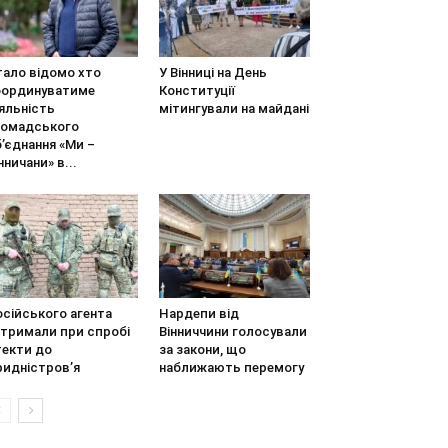
тало відомо хто
У Вінниці на День
оординуватиме
Конституції
яльність
мітингували на майдані
ромадського
’єднання «Ми –
нничани» в...
сійського агента
Нардепи від
атримали при спробі
Вінниччини голосували
текти до
за закони, що
ридністров’я
наближають перемогу