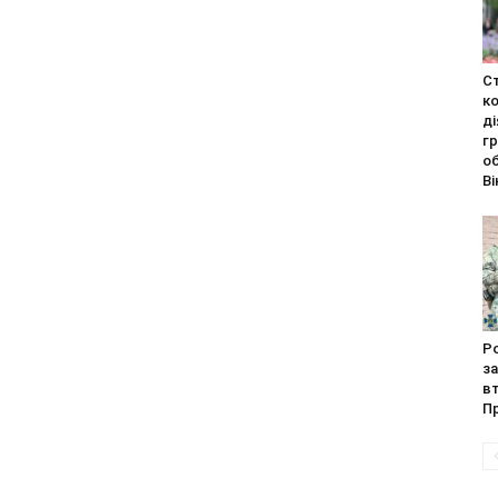
С
к
ді
г
об
Ві
Ро
з
в
П