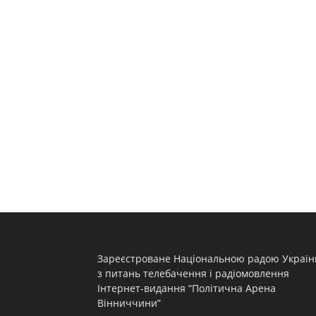
Зареєстроване Національною радою Україн
з питань телебачення і радіомовлення
Інтернет-видання “Політична Арена
Вінниччини”