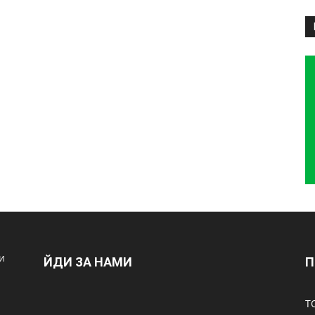
и
ЙДИ ЗА НАМИ
П
Т