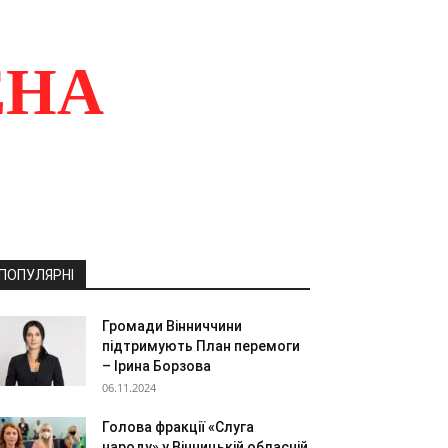
ЕНА
ПОПУЛЯРНІ
Громади Вінниччини
підтримують План перемоги
– Ірина Борзова
06.11.2024
Голова фракції «Слуга
народу» у Вінницькій обласній