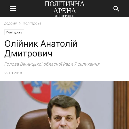
ПОЛІТИЧНА
АРЕНА
Вінниччини
додому
Політдосьє
Політдосьє
Олійник Анатолій
Дмитрович
Голова Вінницької обласної Ради 7 скликання
29.01.2018