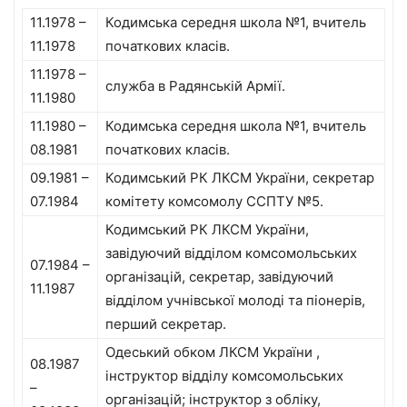
11.1978 –
Кодимська середня школа №1, вчитель
11.1978
початкових класів.
11.1978 –
служба в Радянській Армії.
11.1980
11.1980 –
Кодимська середня школа №1, вчитель
08.1981
початкових класів.
09.1981 –
Кодимський РК ЛКСМ України, секретар
07.1984
комітету комсомолу ССПТУ №5.
Кодимський РК ЛКСМ України,
завідуючий відділом комсомольських
07.1984 –
організацій, секретар, завідуючий
11.1987
відділом учнівської молоді та піонерів,
перший секретар.
Одеський обком ЛКСМ України ,
08.1987
інструктор відділу комсомольських
–
організацій; інструктор з обліку,