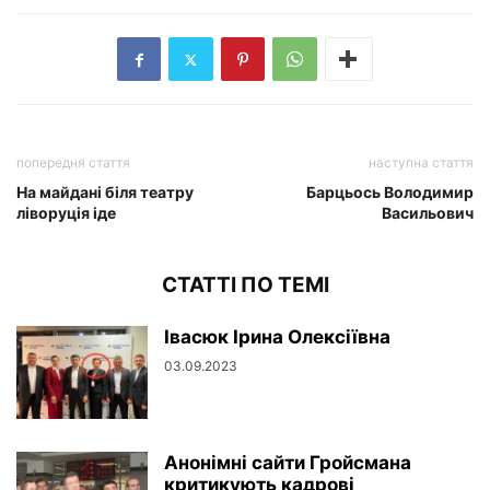
попередня стаття
наступна стаття
На майдані біля театру
Барцьось Володимир
ліворуція іде
Васильович
СТАТТІ ПО ТЕМІ
Івасюк Ірина Олексіївна
03.09.2023
Анонімні сайти Гройсмана
критикують кадрові