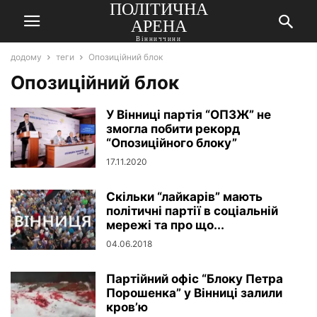
ПОЛІТИЧНА
АРЕНА
Вінниччини
додому
теги
Опозиційний блок
Опозиційний блок
У Вінниці партія “ОПЗЖ” не
змогла побити рекорд
“Опозиційного блоку”
17.11.2020
Скільки “лайкарів” мають
політичні партії в соціальній
мережі та про що...
04.06.2018
Партійний офіс “Блоку Петра
Порошенка” у Вінниці залили
кров’ю