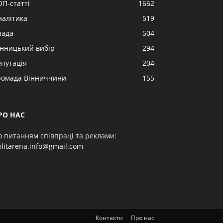
ОП-статті
1662
налітика
519
лада
504
інницький вибір
294
епутація
204
ромада Вінниччини
155
РО НАС
о питанням співпраці та реклами:
olitarena.info@gmail.com
Контакти
Про нас