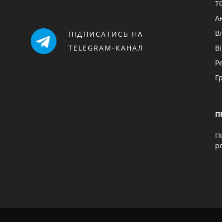
Т
А
В
ПІДПИСАТИСЬ НА
TELEGRAM-КАНАЛ
В
Р
Г
П
П
p