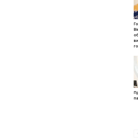
Го
Ві
об
в
го
Пр
па