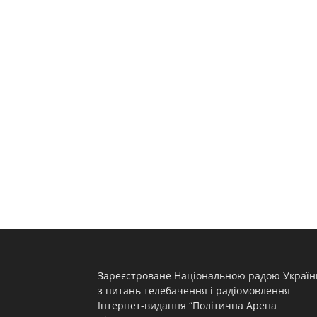
Зареєстроване Національною радою Україн
з питань телебачення і радіомовлення
Інтернет-видання “Політична Арена