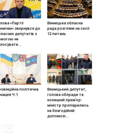
лова «Партії
Вінницька обласна
нничан» звернувся до
рада розгляне на сесії
ласних депутатів з
12 питань
имогою не
лосувати...
овінційна політична
Вінницький депутат,
нацея Ч.1
голова облради та
колишній прем’єр-
міністр пропіарились
на благодійній
допомозі...