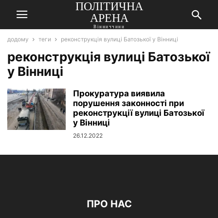
ПОЛІТИЧНА
АРЕНА
Вінниччини
додому
теги
реконструкція вулиці Батозької у Вінниці
реконструкція вулиці Батозької
у Вінниці
Прокуратура виявила
порушення законності при
реконструкції вулиці Батозької
у Вінниці
26.12.2022
ПРО НАС