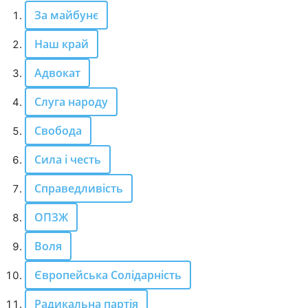
За майбунє
Наш край
Адвокат
Слуга народу
Свобода
Сила і честь
Справедливість
ОПЗЖ
Воля
Європейська Солідарність
Радикальна партія