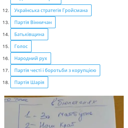
Українська стратегія Гройсмана
Партія Вінничан
Батьківщина
Голос
Народний рух
Партія честі і боротьби з корупцією
Партія Шарія